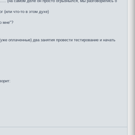
..... (на самом деле он просто огрызнылся, мы разговорились о
г (или что-то в этом духе)
о мне"?
уже оплаченные) два занятия провести тестирование и начать
ворит: