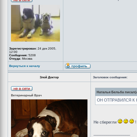
Зарегистрирован:
24 дек 2005,
12:00
Сообщения:
5208
Откуда:
Москва
Вернуться к началу
Злой Доктор
Заголовок сообщения:
Наталья Бельба писал(а
Ветеринарный Врач
ОН ОТПРАВИЛСЯ К КА
Не сберегли
!
_________________