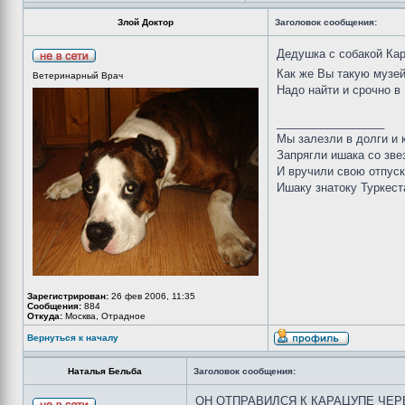
Злой Доктор
Заголовок сообщения:
Дедушка с собакой Ка
Как же Вы такую музе
Ветеринарный Врач
Надо найти и срочно в
_________________
Мы залезли в долги и к
Запрягли ишака со зве
И вручили свою отпус
Ишаку знатоку Туркестан
Зарегистрирован:
26 фев 2006, 11:35
Сообщения:
884
Откуда:
Москва, Отрадное
Вернуться к началу
Наталья Бельба
Заголовок сообщения:
ОН ОТПРАВИЛСЯ К КАРАЦУПЕ ЧЕРЕЗ М