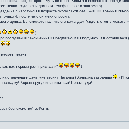
советовал вет, которого "чуть не съел" Винька в возрасте около 4,5 мес
обственно тогда вет и дал нам телефон своего знакомого)
дядечка с хвостиком в возрасте около 50-ти лет. Бывший военный киноло
 только 4, после чего он меня спросил:
ового щенка, Вы сможете научить его командам "сидеть-стоять-лежать-к
)
урс послушания законченным! Предлагаю Вам подумать и в оставшиеся (
 комментариев......
 как нас первый раз "привязали"
)
но на следующий день мне звонит Наталья (Винькина заводчица
) И го
 площадку! Хорош ерундой заниматься! Бегом туда!
ся!
дает беспокойство" Б.Фогль