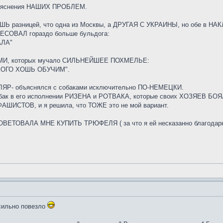
объяснения НАШИХ ПРОБЛЕМ.
ШЬ разницей, что одна из Москвы, а ДРУГАЯ С УКРАИНЫ, но обе в
СОВАЛ гораздо больше бульдога:
АЛА"
МИ, которых мучало СИЛЬНЕЙШЕЕ ПОХМЕЛЬЕ:
 КОГО ХОШЬ ОБУЧИМ".
Р- объяснялся с собаками исключительно ПО-НЕМЕЦКИ.
 собак в его исполнении РИЗЕНА и РОТВАКА, которые своих ХОЗЯЕВ Б
ИСТОВ, и я решила, что ТОЖЕ это не мой вариант.
ЕТОВАЛА МНЕ КУПИТЬ ТРЮФЕЛЯ ( за что я ей несказанно благодарна
сильно повезло