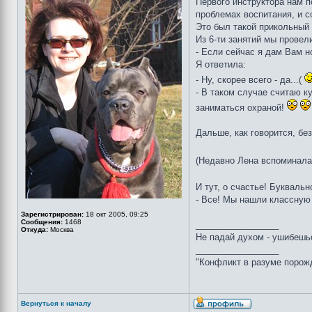
Первого инструктора нам по
проблемах воспитания, и с
Это был такой прикольный 
Из 6-ти занятий мы провели
- Если сейчас я дам Вам н
Я ответила:
- Ну, скорее всего - да...(
- В таком случае считаю к
заниматься охраной!
Дальше, как говорится, без
(Недавно Лена вспоминала,
И тут, о счастье! Букваль
- Все! Мы нашли классную
Зарегистрирован:
18 окт 2005, 09:25
Сообщения:
1468
_________________
Откуда:
Москва
Не падай духом - ушибешь
_________________
"Конфликт в разуме порож
Вернуться к началу