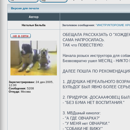
Версия для печати
Автор
Наталья Бельба
Заголовок сообщения:
"ИНСТРУКТОРСКИЕ ХР
ОБЕЩАЛА РАССКАЗАТЬ О "ХОЖДЕН
САМА НАПРОСИЛАСЬ.
ТАК что ПОВЕСТВУЮ:
Начала розыск инструктора для со
Безвозвратно ушел МЕСЯЦ - НИК
ДАЛЕЕ ПОШЛА ПО РЕКОМЕНДАЦИ
1. ДЕДУШКА НЕРЕАЛЬНОГО ВОЗРА
Зарегистрирован:
24 дек 2005,
12:00
БУЛЬДОГ БЫЛ ЯВНО БОЛЕЕ СЕРЬ
Сообщения:
5208
Откуда:
Москва
2. ПРИДУРОК -ДОСАААФОВЕЦ БЫЛ
- "БЕЗ БУМА НЕТ ВОСПИТАНИЯ."
3. МВДшный кинолог:
- "А ГДЕ ОВЧАРКА?"
- "У МЕНЯ нет ОВЧАРКИ."
- "СОБАКИ НЕ ВИЖУ."