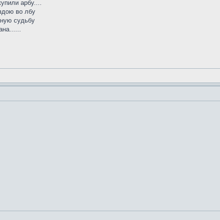
упили арбу....
здою во лбу
кную судьбу
а......