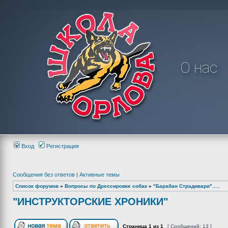
О нас
Вход
Регистрация
Сообщения без ответов
|
Активные темы
Список форумов
»
Вопросы по Дрессировке собак
»
"Барабан Страдивари".....
"ИНСТРУКТОРСКИЕ ХРОНИКИ"
Страница
1
из
1
[ Сообщений: 13 ]