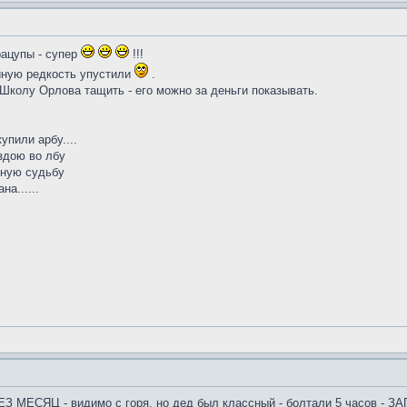
рацупы - супер
!!!
йную редкость упустили
.
 Школу Орлова тащить - его можно за деньги показывать.
упили арбу....
здою во лбу
кную судьбу
а......
ЕСЯЦ - видимо с горя, но дед был классный - болтали 5 часов - 