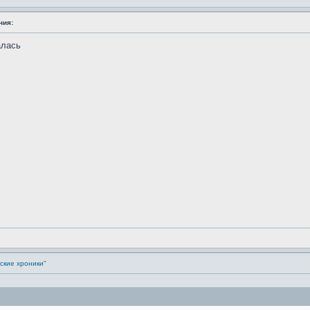
ния:
алась
ские хроники"