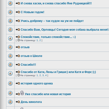
И снова хаски, и снова спасибо Яне Рудницкой!!!
С Новым годом!
Учись доброму – так худое на ум не пойдет
Спасибо Вам, Орловцы! Сегодня моя собака выбрала меня!:
Спокойствие, только спокойствие... :-)
[
На страницу:
1
,
2
]
отзыв
отзыв о Школе
Спасибо!!!
Спасибо от Кати, Лены и Гриши:) или Катя и Форс:);)
[
На страницу:
1
,
2
,
3
,
4
]
история одного щенка
Уже спасибо или новая история
День кинолога