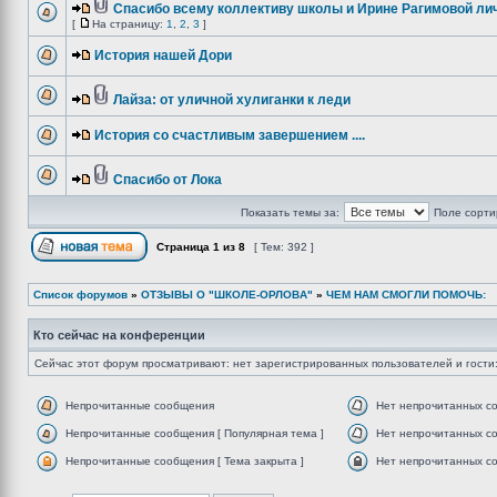
Спасибо всему коллективу школы и Ирине Рагимовой лич
[
На страницу:
1
,
2
,
3
]
История нашей Дори
Лайза: от уличной хулиганки к леди
История со счастливым завершением ....
Спасибо от Лока
Показать темы за:
Поле сорти
Страница
1
из
8
[ Тем: 392 ]
Список форумов
»
ОТЗЫВЫ О "ШКОЛЕ-ОРЛОВА"
»
ЧЕМ НАМ СМОГЛИ ПОМОЧЬ:
Кто сейчас на конференции
Сейчас этот форум просматривают: нет зарегистрированных пользователей и гости:
Непрочитанные сообщения
Нет непрочитанных с
Непрочитанные сообщения [ Популярная тема ]
Нет непрочитанных со
Непрочитанные сообщения [ Тема закрыта ]
Нет непрочитанных со