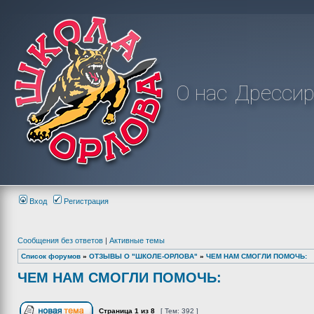
О нас
Дрессир
Вход
Регистрация
Сообщения без ответов
|
Активные темы
Список форумов
»
ОТЗЫВЫ О "ШКОЛЕ-ОРЛОВА"
»
ЧЕМ НАМ СМОГЛИ ПОМОЧЬ:
ЧЕМ НАМ СМОГЛИ ПОМОЧЬ:
Страница
1
из
8
[ Тем: 392 ]