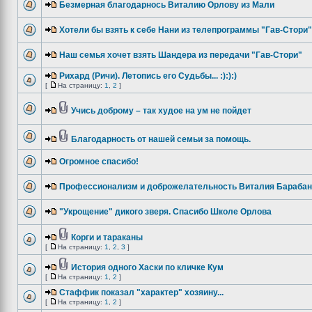
Безмерная благодарнось Виталию Орлову из Мали
Хотели бы взять к себе Нани из телепрограммы "Гав-Стори"
Наш семья хочет взять Шандера из передачи "Гав-Стори"
Рихард (Ричи). Летопись его Судьбы... :):):)
[
На страницу:
1
,
2
]
Учись доброму – так худое на ум не пойдет
Благодарность от нашей семьи за помощь.
Огромное спасибо!
Профессионализм и доброжелательность Виталия Бараба
"Укрощение" дикого зверя. Спасибо Школе Орлова
Корги и тараканы
[
На страницу:
1
,
2
,
3
]
История одного Хаски по кличке Кум
[
На страницу:
1
,
2
]
Стаффик показал "характер" хозяину...
[
На страницу:
1
,
2
]