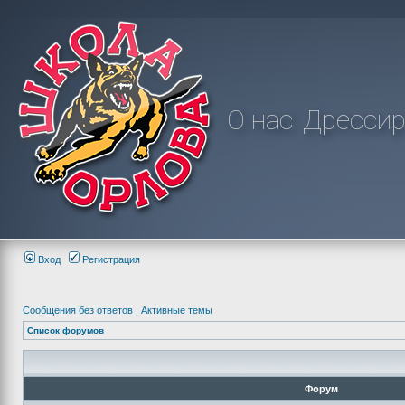
О нас
Дрессир
Вход
Регистрация
Сообщения без ответов
|
Активные темы
Список форумов
Форум