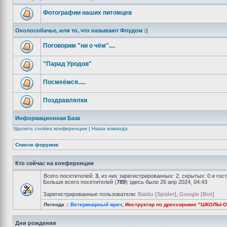
Фотографии наших питомцев
Околособачье, или то, что называют Флудом :)
Поговорим "ни о чём"....
"Парад Уродов"
Посмеёмся.....
Поздравлялки
Информационная База
Удалить cookies конференции
|
Наша команда
Список форумов
Кто сейчас на конференции
Всего посетителей:
3
, из них зарегистрированных: 2, скрытых: 0 и го
Больше всего посетителей (
789
) здесь было 26 апр 2024, 04:43
Зарегистрированные пользователи:
Baidu [Spider]
,
Google [Bot]
Легенда ::
Ветеринарный врач
,
Инструктор по дрессировке "ШКОЛЫ-
Дни рождения