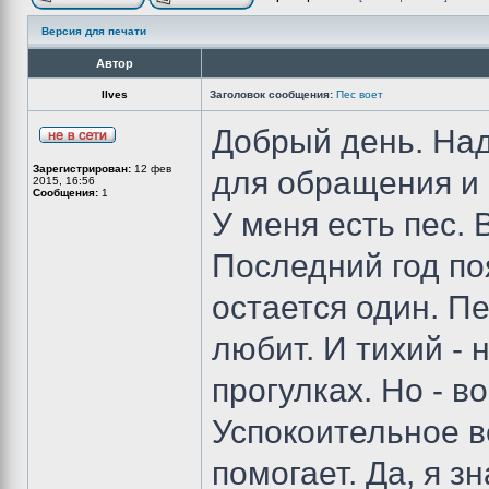
Версия для печати
Автор
Ilves
Заголовок сообщения:
Пес воет
Добрый день. На
Зарегистрирован:
12 фев
для обращения и 
2015, 16:56
Сообщения:
1
У меня есть пес. 
Последний год поя
остается один. П
любит. И тихий - 
прогулках. Но - в
Успокоительное в
помогает. Да, я з