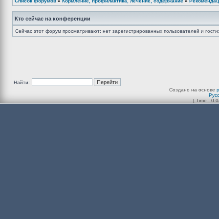
Список форумов
»
Кормление, профилактика, лечение, содержание
»
Рекомендац
Кто сейчас на конференции
Сейчас этот форум просматривают: нет зарегистрированных пользователей и гости:
Найти:
Создано на основе
Рус
[ Time : 0.0