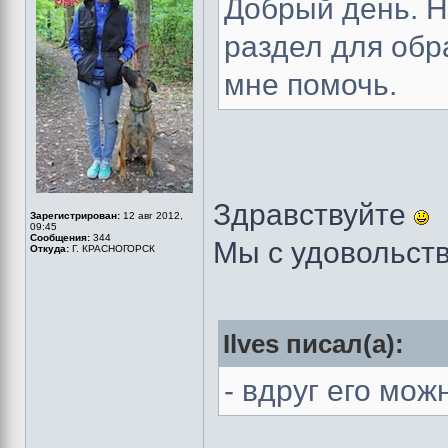
Добрый день. 
раздел для обр
мне помочь.
Здравствуйте
Зарегистрирован:
12 авг 2012,
09:45
Сообщения:
344
Мы с удовольст
Откуда:
Г. КРАСНОГОРСК
Ilves писал(а):
- вдруг его мож