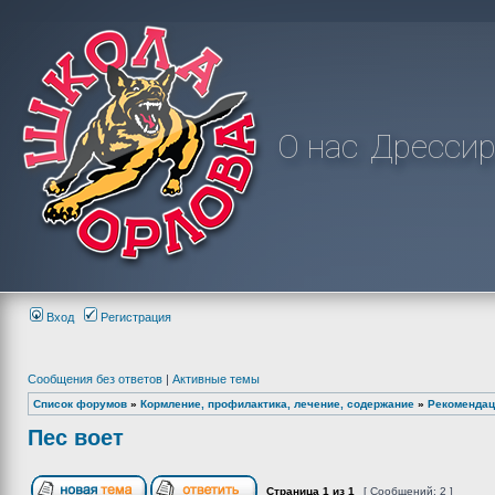
О нас
Дрессир
Вход
Регистрация
Сообщения без ответов
|
Активные темы
Список форумов
»
Кормление, профилактика, лечение, содержание
»
Рекомендац
Пес воет
Страница
1
из
1
[ Сообщений: 2 ]