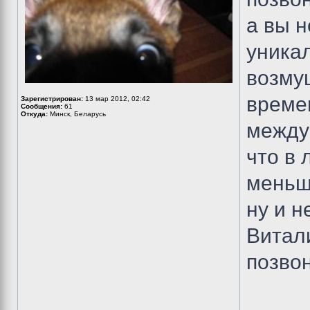
а вы н
уника
возмущ
времен
Зарегистрирован:
13 мар 2012, 02:42
Сообщения:
61
Откуда:
Минск, Беларусь
между
что в 
меньше
ну и н
Витали
позвон