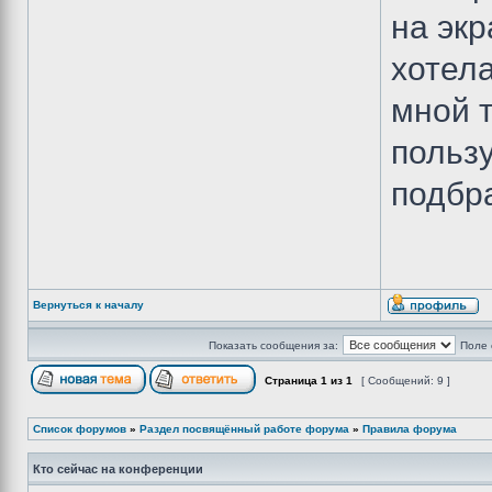
на экр
хотела
мной 
польз
подбр
Вернуться к началу
Показать сообщения за:
Поле 
Страница
1
из
1
[ Сообщений: 9 ]
Список форумов
»
Раздел посвящённый работе форума
»
Правила форума
Кто сейчас на конференции