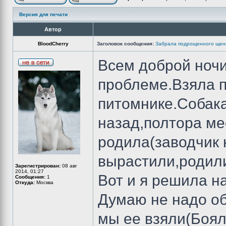
Версия для печати
Автор
BloodCherry
Заголовок сообщения:
Забрала подрощенного щенк
Всем доброй ночи
проблеме.Взяла п
питомнике.Собака
назад,полтора ме
родила(заводчик
вырастили,родил
Зарегистрирован:
08 авг
2014, 01:27
Вот и я решила н
Сообщения:
1
Откуда:
Москва
Думаю не надо об
мы ее взяли(Боял