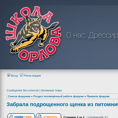
О нас
Дрессир
Вход
Регистрация
Сообщения без ответов
|
Активные темы
Список форумов
»
Раздел посвящённый работе форума
»
Правила форума
Забрала подрощенного щенка из питомни
Страница
1
из
1
[ Сообщений: 9 ]