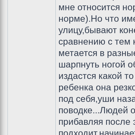
мне относится но
норме).Но что им
улицу,бывают коне
сравнению с тем 
метается в разны
шарпнуть ногой о
издастся какой то
ребенка она резк
под себя,уши наз
поводке...Людей 
прибавляя после э
подходит,начинае