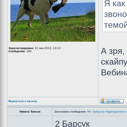
Я как
звоно
темой
А зря,
Зарегистрирован:
31 янв 2012, 13:13
Сообщения:
180
скайпу
Вебин
Вернуться к началу
Никита Tomcat
Заголовок сообщения:
Re: Забрала подрощенного 
2 Барсук