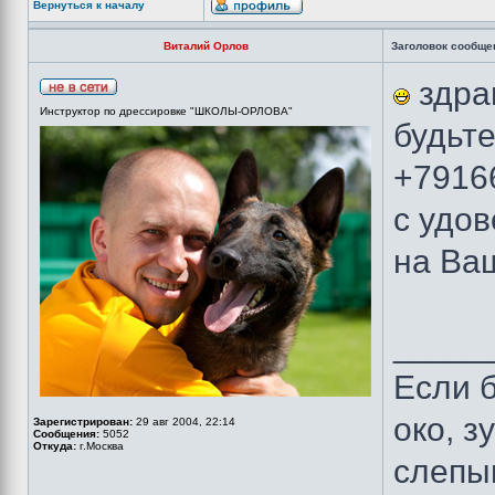
Вернуться к началу
Виталий Орлов
Заголовок сообще
здрав
Инструктор по дрессировке "ШКОЛЫ-ОРЛОВА"
будьт
+7916
с удо
на Ваш
_____
Если б
око, з
Зарегистрирован:
29 авг 2004, 22:14
Сообщения:
5052
Откуда:
г.Москва
слепы