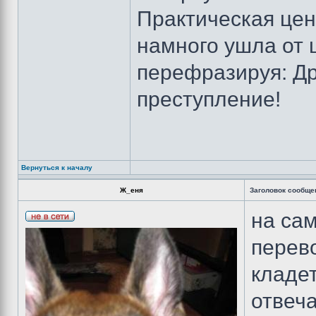
Практическая цен
намного ушла от 
перефразируя: Др
преступление!
Вернуться к началу
Ж_еня
Заголовок сообще
на сам
перево
кладет
отвеча