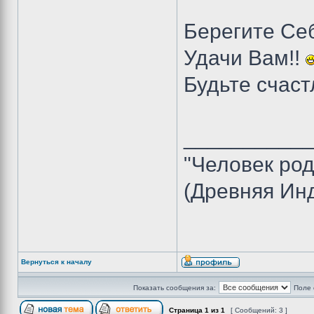
Берегите Се
Удачи Вам!!
Будьте счаст
__________
"Человек род
(Древняя Ин
Вернуться к началу
Показать сообщения за:
Поле 
Страница
1
из
1
[ Сообщений: 3 ]