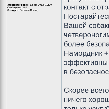
контакт с от
Зарегистрирован:
12 авг 2012, 10:20
Сообщения:
160
Откуда:
г. Сергиев Посад
Постарайтес
Вашей собак
четвероногим
более безоп
Намордник + 
эффективны в
в безопаснос
Скорее всего
ничего хорош
только усугу