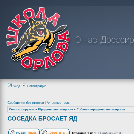
О нас
Дрессир
Вход
Регистрация
Сообщения без ответов
|
Активные темы
Список форумов
»
Юридические вопросы
»
Собачьи юридические вопросы
СОСЕДКА БРОСАЕТ ЯД
Страница
1
из
1
[ Сообщений: 3 ]