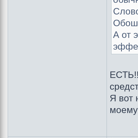
Слово
Обош
А от 
эффек
ЕСТЬ!
средс
Я вот 
моему