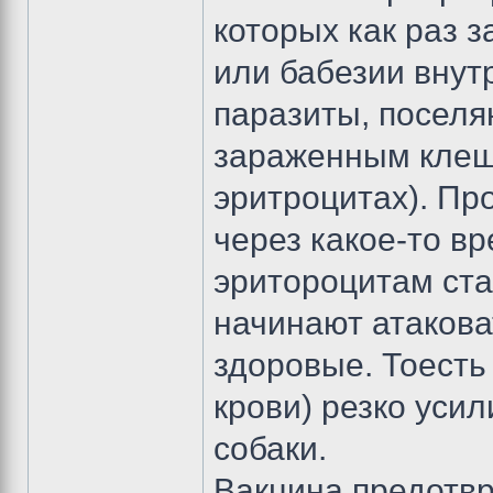
которых как раз 
или бабезии вну
паразиты, поселя
зараженным клеще
эритроцитах). Пр
через какое-то в
эритороцитам ста
начинают атаковат
здоровые. Тоесть
крови) резко уси
собаки.
Вакцина предотвр