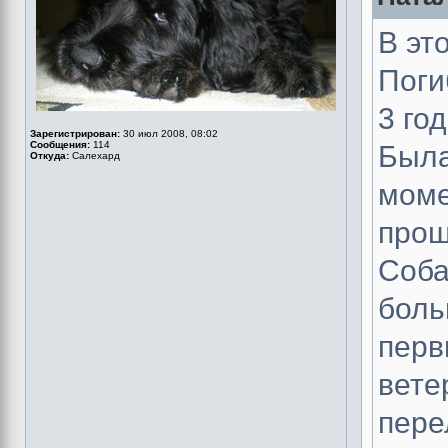
В эт
Поги
3 го
Зарегистрирован:
30 июл 2008, 08:02
Сообщения:
114
Была
Откуда:
Салехард
моме
прош
Соба
боль
перв
вете
пере