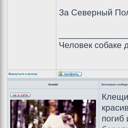
За Северный По
______________
Человек собаке др
Вернуться к началу
kvoski
Заголовок сообще
Клещи 
краси
погиб 