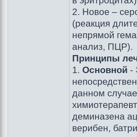
в эритроцитах)
2. Новое – се
(реакция длит
непрямой гем
анализ, ПЦР).
Принципы ле
1.
Основной
-
непосредствен
данном случае 
химиотерапевт
деминазена ац
верибен, батри