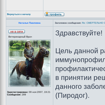
Вернуться к началу
Наталья Павловна
Заголовок сообщения:
Re: СМЕРТЕЛЬНО 
Здравствуйте!
Ветеринарный Врач
Цель данной р
иммунопрофил
профилактичес
в принятии ре
данного забол
Зарегистрирован:
09 ноя 2007, 19:21
(Пиродог).
Сообщения:
289