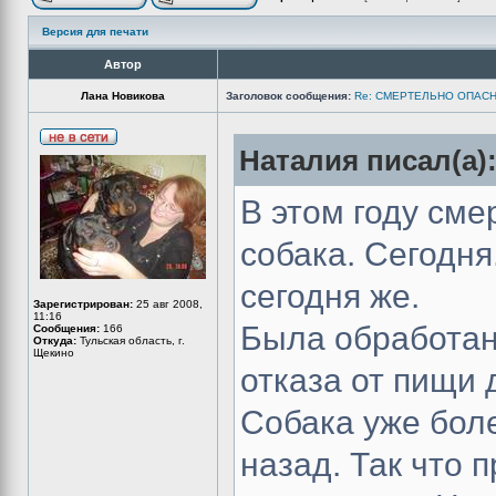
Версия для печати
Автор
Лана Новикова
Заголовок сообщения:
Re: СМЕРТЕЛЬНО ОПАСН
Наталия писал(а)
В этом году см
собака. Сегодня
сегодня же.
Зарегистрирован:
25 авг 2008,
11:16
Была обработан
Сообщения:
166
Откуда:
Тульская область, г.
Щекино
отказа от пищи 
Собака уже бол
назад. Так что 