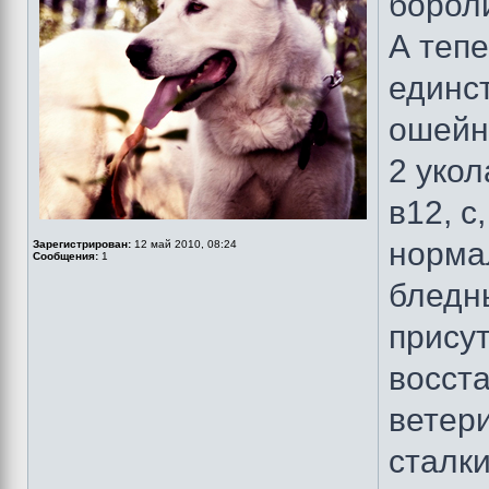
бороли
А тепе
единс
ошейн
2 уко
в12, с
нормал
Зарегистрирован:
12 май 2010, 08:24
Сообщения:
1
бледны
присут
восст
ветери
сталк