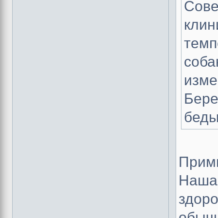
Сове
клин
темп
соба
изме
Бере
бед
Прими
Наша 
здоро
обычн