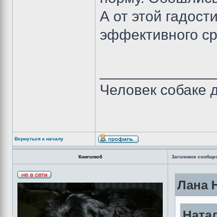
А от этой гадост
эффективного ср
______________
Человек собаке др
Вернуться к началу
Книголюб
Заголовок сообще
Лана 
Натал