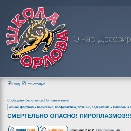
О нас
Дрессир
Вход
Регистрация
Сообщения без ответов
|
Активные темы
Список форумов
»
Кормление, профилактика, лечение, содержание
»
Вопросы к 
СМЕРТЕЛЬНО ОПАСНО! ПИРОПЛАЗМОЗ!!!
Страница
2
из
2
[ Сообщений: 46 ]