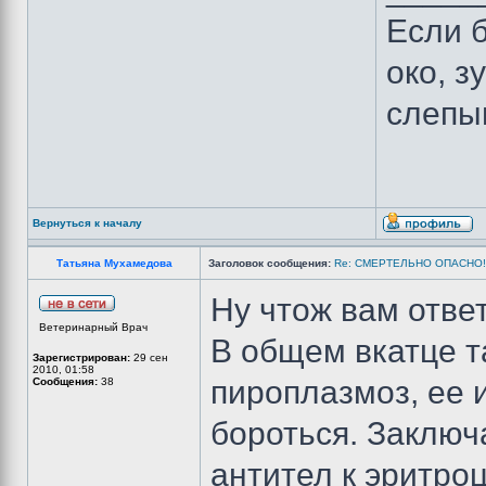
Если б
око, з
слепы
Вернуться к началу
Татьяна Мухамедова
Заголовок сообщения:
Re: СМЕРТЕЛЬНО ОПАСНО!
Ну чтож вам ответ
Ветеринарный Врач
В общем вкатце та
Зарегистрирован:
29 сен
2010, 01:58
пироплазмоз, ее 
Сообщения:
38
бороться. Заключ
антител к эритро