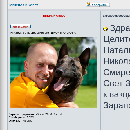
Вернуться к началу
Виталий Орлов
Заголовок сообще
Здра
Инструктор по дрессировке "ШКОЛЫ-ОРЛОВА"
Целит
Натал
Никола
Смире
Свет 
к вакц
Заране
Зарегистрирован:
29 авг 2004, 22:14
Сообщения:
5052
Откуда:
г.Москва
_____