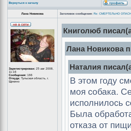
Вернуться к началу
Лана Новикова
Заголовок сообщения:
Re: СМЕРТЕЛЬНО ОПАСН
Книголюб писал(а
Лана Новикова п
Наталия писал(а
Зарегистрирован:
25 авг 2008,
11:16
Сообщения:
166
В этом году с
Откуда:
Тульская область, г.
Щекино
моя собака. Се
исполнилось с
Была обработ
отказа от пищ