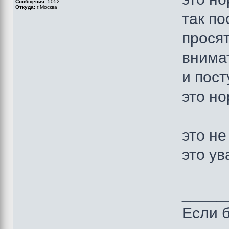
Сообщения:
5052
Откуда:
г.Москва
так по
просят
внима
и пос
это но
это не
это у
_____
Если б