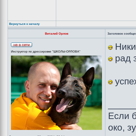
Вернуться к началу
Виталий Орлов
Заголовок сообще
Никит
Инструктор по дрессировке "ШКОЛЫ-ОРЛОВА"
рад з
успех
_____
Если б
око, з