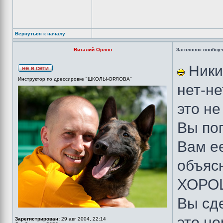
Вернуться к началу
Виталий Орлов
Заголовок сообще
Никит
Инструктор по дрессировке "ШКОЛЫ-ОРЛОВА"
нет-нет
это не
Вы по
Вам е
объяс
ХОРО
Вы сд
это но
Зарегистрирован:
29 авг 2004, 22:14