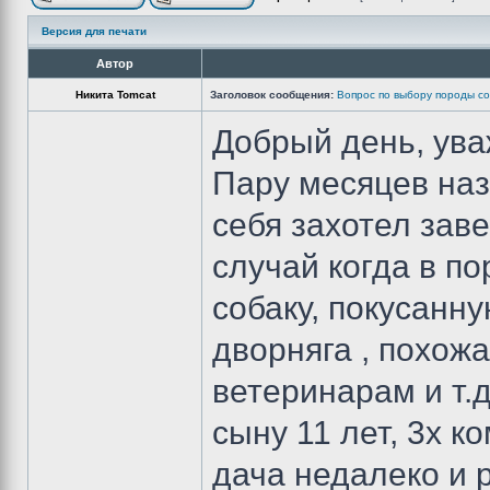
Версия для печати
Автор
Никита Tomcat
Заголовок сообщения:
Вопрос по выбору породы со
Добрый день, ува
Пару месяцев наз
себя захотел зав
случай когда в п
собаку, покусанн
дворняга , похожа
ветеринарам и т.д
сыну 11 лет, 3х к
дача недалеко и р