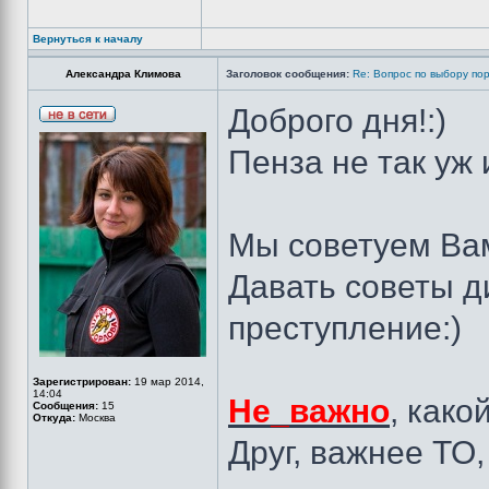
Вернуться к началу
Александра Климова
Заголовок сообщения:
Re: Вопрос по выбору по
Доброго дня!:)
Пенза не так уж 
Мы советуем Вам
Давать советы д
преступление:)
Зарегистрирован:
19 мар 2014,
14:04
Не_важно
, как
Сообщения:
15
Откуда:
Москва
Друг, важнее ТО,