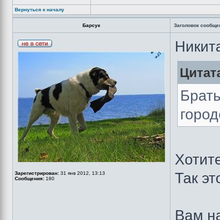
Вернуться к началу
Барсук
Заголовок сообще
Никита
Цитат
Брать
город
Хотите
Так эт
Зарегистрирован:
31 янв 2012, 13:13
Сообщения:
180
Вам н