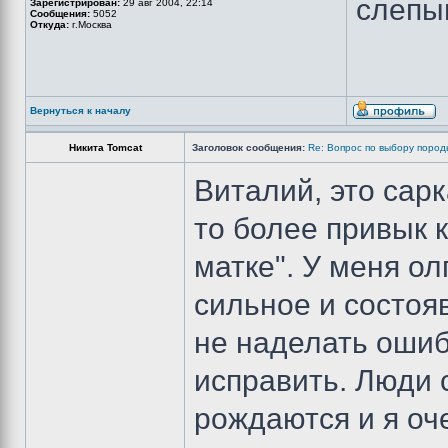
слепы
Зарегистрирован:
29 авг 2004, 22:14
Сообщения:
5052
Откуда:
г.Москва
Вернуться к началу
Никита Tomcat
Заголовок сообщения:
Re: Вопрос по выбору пород
Виталий, это сар
то более привык к
матке". У меня ол
сильное и состоя
не наделать ошибо
исправить. Люди 
рождаются и я оч