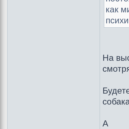
как м
психи
На вы
смотря
Будет
собак
А