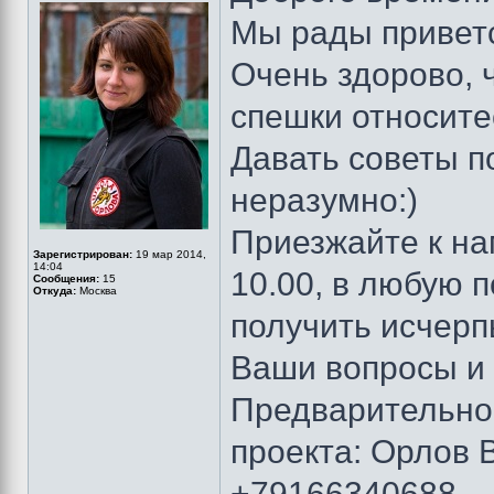
Мы рады приветс
Очень здорово, ч
спешки относитес
Давать советы по
неразумно:)
Приезжайте к на
Зарегистрирован:
19 мар 2014,
14:04
10.00, в любую п
Сообщения:
15
Откуда:
Москва
получить исчер
Ваши вопросы и н
Предварительно,
проекта: Орлов 
+79166340688