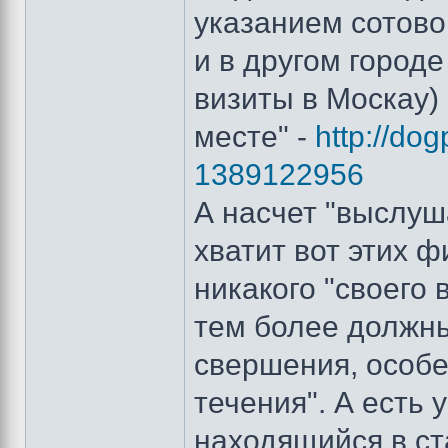
указанием сотовог
и в другом город
визиты в Москау) 
месте" -
http://do
1389122956
А насчет "выслуша
хватит вот этих 
никакого "своего
тем более должны
свершения, особ
течения". А есть 
находящийся в с