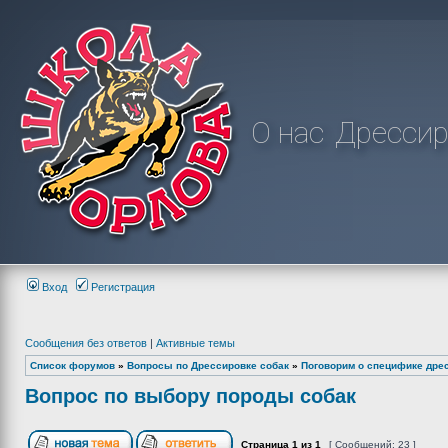
О нас
Дрессир
Вход
Регистрация
Сообщения без ответов
|
Активные темы
Список форумов
»
Вопросы по Дрессировке собак
»
Поговорим о специфике дре
Вопрос по выбору породы собак
Страница
1
из
1
[ Сообщений: 23 ]