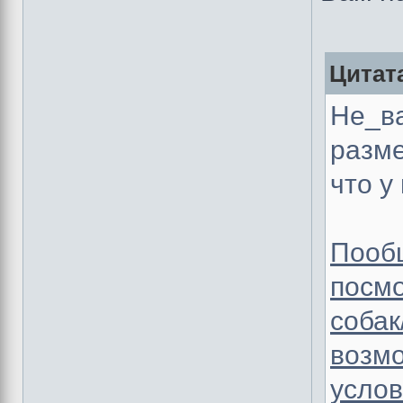
Цитат
Не_ва
разме
что у
Пообщ
посмо
собак
возмо
услов