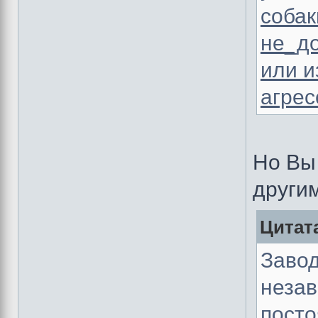
собак
не_до
или и
агрес
Но Вы
други
Цитат
Завод
незав
посто