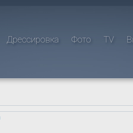
Дрессировка
Фото
TV
В
я