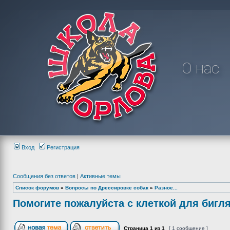
О нас
Вход
Регистрация
Сообщения без ответов
|
Активные темы
Список форумов
»
Вопросы по Дрессировке собак
»
Разное...
Помогите пожалуйста с клеткой для бигл
Страница
1
из
1
[ 1 сообщение ]