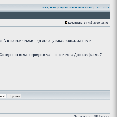
Пред. тема
|
Первое новое сообщение
|
След. тема
Добавлено:
14 май 2016, 23:51
я. А в первых числах - куплю её у вас\в зоомагазине или
егодня понесли очередные мат. потери из-за Джоника (бигль 7
Часовой пояс: UTC + 4 часа