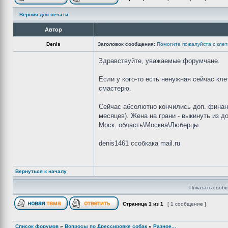
Версия для печати
Автор
Denis
Заголовок сообщения:
Помогите пожалуйста с клет
Здравствуйте, уважаемые форумчане.
Если у кого-то есть ненужная сейчас кле
смастерю.
Сейчас абсолютно кончились доп. финанс
месяцев). Жена на грани - выкинуть из д
Моск. область\Москва\Люберцы
denis1461 cсобкака mail.ru
Вернуться к началу
Показать сообщ
Страница
1
из
1
[ 1 сообщение ]
Список форумов
»
Вопросы по Дрессировке собак
»
Разное...