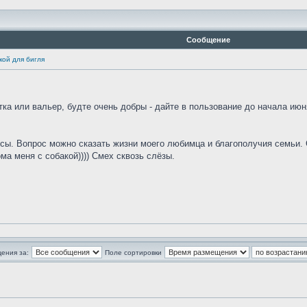
Сообщение
кой для бигля
тка или вальер, будте очень добры - дайте в пользование до начала июн
ы. Вопрос можно сказать жизни моего любимца и благополучия семьи. С
ома меня с собакой)))) Смех сквозь слёзы.
ения за:
Поле сортировки