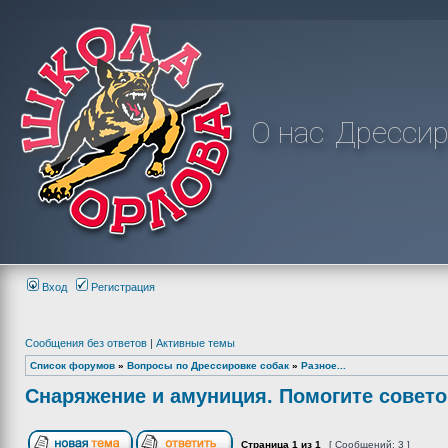
О нас
Дрессир
Вход
Регистрация
Сообщения без ответов
|
Активные темы
Список форумов
»
Вопросы по Дрессировке собак
»
Разное...
Снаряжение и амуниция. Помогите совето
Страница
1
из
1
[ Сообщений: 3 ]