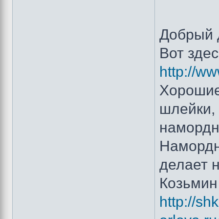
Добрый 
Вот здес
http://w
Хорошие
шлейки,
намордни
Намордн
делает 
Козьмин 
http://sh