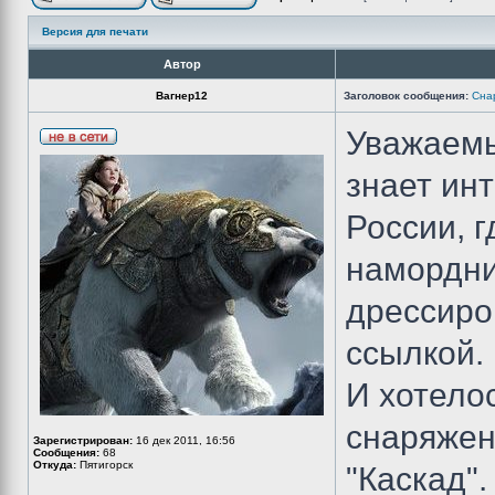
Версия для печати
Автор
Вагнер12
Заголовок сообщения:
Сна
Уважаемы
знает ин
России, 
намордни
дрессиро
ссылкой.
И хотело
снаряжен
Зарегистрирован:
16 дек 2011, 16:56
Сообщения:
68
Откуда:
Пятигорск
"Каскад"