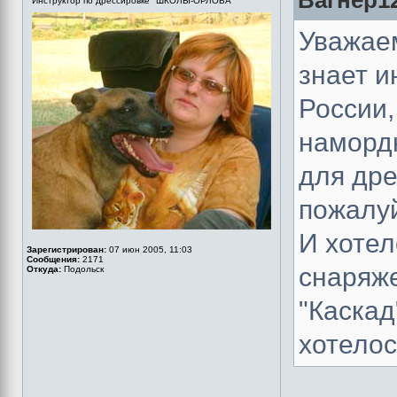
Вагнер12
Инструктор по дрессировке "ШКОЛЫ-ОРЛОВА"
Уважае
знает и
России,
намордн
для дре
пожалуй
И хотел
Зарегистрирован:
07 июн 2005, 11:03
Сообщения:
2171
снаряж
Откуда:
Подольск
"Каскад
хотелос