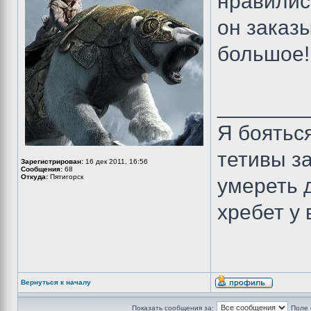
нравилис
он заказы
большое!
_______
Я бояться
тетивы з
Зарегистрирован:
16 дек 2011, 16:56
Сообщения:
68
Откуда:
Пятигорск
умереть 
хребет у 
Вернуться к началу
Показать сообщения за:
Поле 