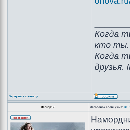
orlova.r
_______
Когда т
кто ты.
Когда т
друзья.
Вернуться к началу
Вагнер12
Заголовок сообщения:
Re:
Намордни