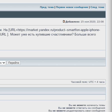
Пред. тема
|
Первое новое сообщение
|
След. тема
Добавлено:
15 ноя 2020, 22:08
На [URL=https://market.yandex.ru/product--smartfon-apple-iphone-
URL ]. Может уже есть купившие счастливчики? Больше всего
Часовой пояс: UTC + 4 часа
Вы
не можете
начинать темы
Вы
не можете
отвечать на сообщения
Вы
не можете
редактировать свои сообщения