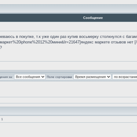
Сообщение
еваюсь в покупке, т.к уже один раз купив восьмерку столкнулся с багами. 
0маркет%20iphone%2012%20мини&lr=21647]яндекс маркете отзывов нет [/
?
ения за:
Поле сортировки
 1