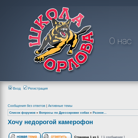
О нас
Вход
Регистрация
Сообщения без ответов
|
Активные темы
Список форумов
»
Вопросы по Дрессировке собак
»
Разное...
Хочу недорогой камерофон
Страница
1
из
1
[ 1 сообщение ]