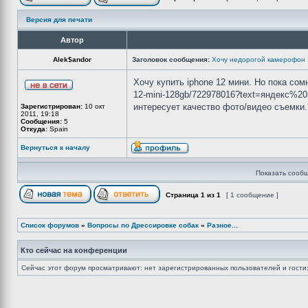
Версия для печати
Автор
Alek$andor
Заголовок сообщения:
Хочу недорогой камерофон
Хочу купить iphone 12 мини. Но пока сомн
12-mini-128gb/722978016?text=яндекс%2
интересует качество фото/видео съемки.
Зарегистрирован:
10 окт
2011, 19:18
Сообщения:
5
Откуда:
Spain
Вернуться к началу
Показать сообщ
Страница
1
из
1
[ 1 сообщение ]
Список форумов
»
Вопросы по Дрессировке собак
»
Разное...
Кто сейчас на конференции
Сейчас этот форум просматривают: нет зарегистрированных пользователей и гости: