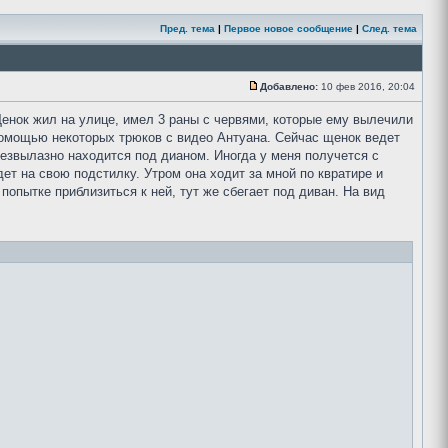
Пред. тема
|
Первое новое сообщение
|
След. тема
Добавлено:
10 фев 2016, 20:04
енок жил на улице, имел 3 раны с червями, которые ему вылечили
помощью некоторых трюков с видео Антуана. Сейчас щенок ведет
и безвылазно находится под дианом. Иногда у меня получется с
ет на свою подстилку. Утром она ходит за мной по квратире и
попытке приблизиться к ней, тут же сбегает под диван. На вид