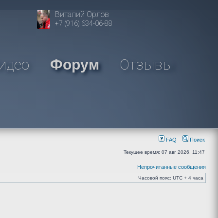
Виталий Орлов
+7 (916) 634-06-88
идео
Отзывы
Форум
FAQ
Поиск
Текущее время: 07 авг 2026, 11:47
Непрочитанные сообщения
Часовой пояс: UTC + 4 часа