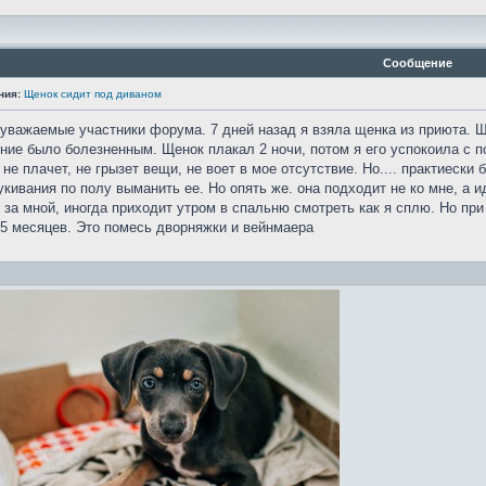
Сообщение
ния:
Щенок сидит под диваном
 уважаемые участники форума. 7 дней назад я взяла щенка из приюта. Щ
ение было болезненным. Щенок плакал 2 ночи, потом я его успокоила с 
 не плачет, не грызет вещи, не воет в мое отсутствие. Но.... практиеск
ивания по полу выманить ее. Но опять же. она подходит не ко мне, а ид
за мной, иногда приходит утром в спальню смотреть как я сплю. Но при 
.5 месяцев. Это помесь дворняжки и вейнмаера