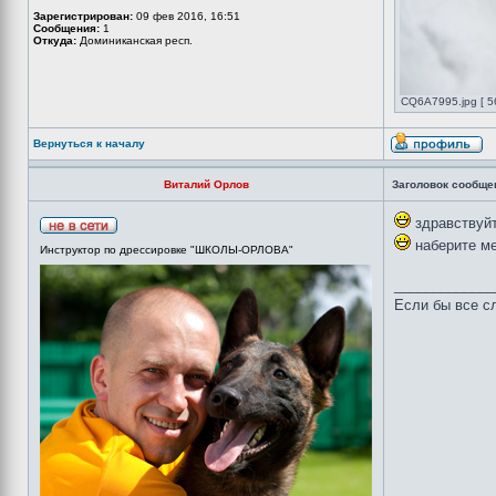
Зарегистрирован:
09 фев 2016, 16:51
Сообщения:
1
Откуда:
Доминиканская респ.
CQ6A7995.jpg [ 5
Вернуться к началу
Виталий Орлов
Заголовок сообще
здравствуйт
наберите ме
Инструктор по дрессировке "ШКОЛЫ-ОРЛОВА"
_____________
Если бы все сл