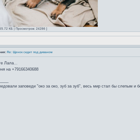
65.72 КБ | Просмотров: 24286 ]
ния:
Re: Щенок сидит под диваном
е Лала...
ня на +79166340688
____
едовали заповеди "око за око, зуб за зуб", весь мир стал бы слепым и 