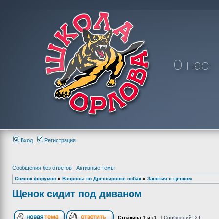
О нас
Вход
Регистрация
Сообщения без ответов
|
Активные темы
Список форумов
»
Вопросы по Дрессировке собак
»
Занятия с щенком
Щенок сидит под диваном
Страница
1
из
1
[ Сообщений: 2 ]