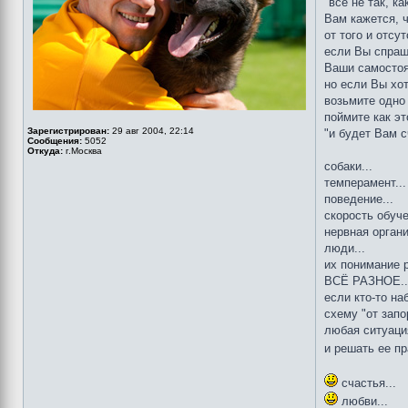
"всё не так, ка
Вам кажется, 
от того и отсу
если Вы спраши
Ваши самостоя
но если Вы хот
возьмите одно 
поймите как эт
Зарегистрирован:
29 авг 2004, 22:14
"и будет Вам сч
Сообщения:
5052
Откуда:
г.Москва
собаки...
темперамент...
поведение...
скорость обуче
нервная органи
люди...
их понимание р
ВСЁ РАЗНОЕ..
если кто-то н
схему "от запо
любая ситуац
и решать ее 
счастья...
любви...