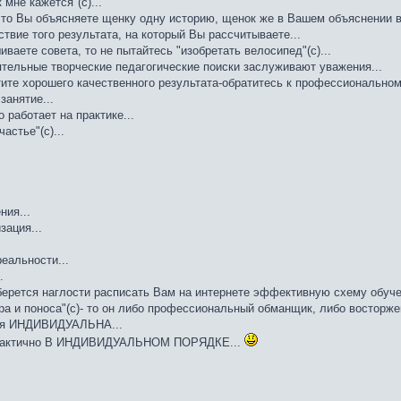
к мне кажется"(с)...
что Вы объясняете щенку одну историю, щенок же в Вашем объяснении в
тствие того результата, на который Вы рассчитываете...
ваете совета, то не пытайтесь "изобретать велосипед"(с)...
тельные творческие педагогические поиски заслуживают уважения...
ите хорошего качественного результата-обратитесь к профессиональному
занятие...
о работает на практике...
астье"(с)...
ния...
зация...
еальности...
.
аберется наглости расписать Вам на интернете эффективную схему обуче
ра и поноса"(с)- то он либо профессиональный обманщик, либо восторже
ия ИНДИВИДУАЛЬНА...
практично В ИНДИВИДУАЛЬНОМ ПОРЯДКЕ...