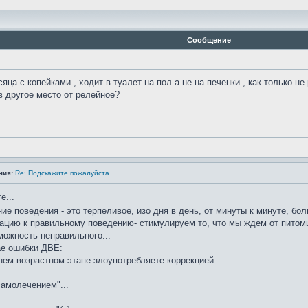
Сообщение
ца с копейками , ходит в туалет на пол а не на печенки , как только не
 в другое место от релейное?
ния:
Re: Подскажите пожалуйста
е...
е поведения - это терпеливое, изо дня в день, от минуты к минуте, бол
ацию к правильному поведению- стимулируем то, что мы ждем от питомц
можность неправильного...
е ошибки ДВЕ:
нем возрастном этапе злоупотребляете коррекцией...
самолечением"...