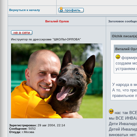
Вернуться к началу
Виталий Орлов
Заголовок сообще
Olchik писал(а
Инструктор по дрессировке "ШКОЛЫ-ОРЛОВА"
Виталий Орл
формиров
создаем мо
устраняем 
У народа в м
А то, что пр
правильное п
нас так ВСЕ
мы ВСЕ ИНВА
Дети Инвалидо
Зарегистрирован:
29 авг 2004, 22:14
Сообщения:
5052
Детей Инвалид
Откуда:
г.Москва
виноватых нет.