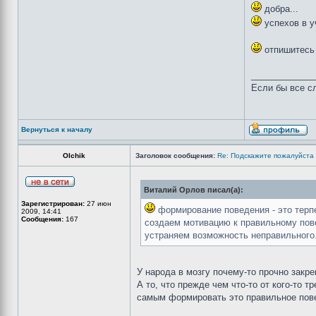
добра...
успехов в уч
отпишитесь 
_____________
Если бы все сл
Вернуться к началу
Olchik
Заголовок сообщения:
Re: Подскажите пожалуйста
Виталий Орлов писал(а):
Зарегистрирован:
27 июн
формирование поведения - это терпе
2009, 14:41
Сообщения:
167
создаем мотивацию к правильному пове
устраняем возможность неправильного.
У народа в мозгу почему-то прочно закре
А то, что прежде чем что-то от кого-то 
самым формировать это правильное пове