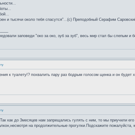
ьности...
оты...
ой...
ен и тысячи около тебя спасутся"...(с) Преподобный Серафим Саровский
____
едовали заповеди "око за око, зуб за зуб", весь мир стал бы слепым и 
ету
ения к туалету!? похвалить пару раз бодрым голосом щенка и он будет х
ету
Так как до 3месяцев нам запрещались гулять с ним, то мы приучили его
балкон,несмотря на продолжительные прогулки.Подскажите пожалуйста, к