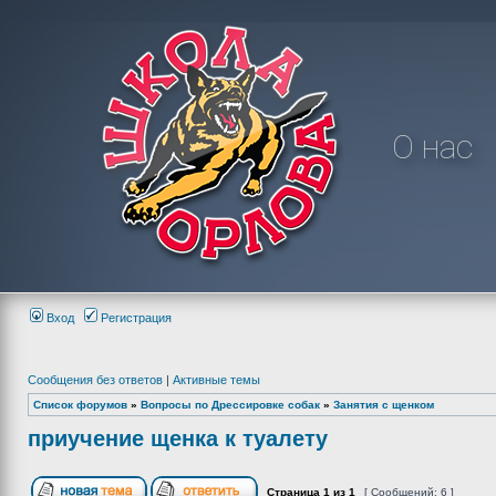
О нас
Вход
Регистрация
Сообщения без ответов
|
Активные темы
Список форумов
»
Вопросы по Дрессировке собак
»
Занятия с щенком
приучение щенка к туалету
Страница
1
из
1
[ Сообщений: 6 ]