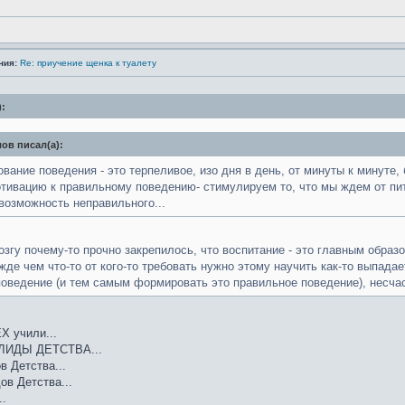
ния:
Re: приучение щенка к туалету
):
ов писал(а):
ание поведения - это терпеливое, изо дня в день, от минуты к минуте, 
тивацию к правильному поведению- стимулируем то, что мы ждем от пит
возможность неправильного...
озгу почему-то прочно закрепилось, что воспитание - это главным образ
ежде чем что-то от кого-то требовать нужно этому научить как-то выпада
оведение (и тем самым формировать это правильное поведение), несчас
Х учили...
ЛИДЫ ДЕТСТВА...
в Детства...
ов Детства...
..