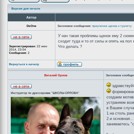
Версия для печати
Автор
DeOne
Заголовок сообщения:
приучение щенка к туалету
У нач такая проблемы щенок ему 2 сюмеся
сходит туда и то от силы и опять на пол
Что делать ?
Зарегистрирован:
22 июн
2014, 23:04
Сообщения:
2
Вернуться к началу
Виталий Орлов
Заголовок сообще
здравствуйт
формировани
Инструктор по дрессировке "ШКОЛЫ-ОРЛОВА"
создаем мотив
устраняем воз
в Вашем случа
1.на столь ран
2.и основная...
занимаетесь "