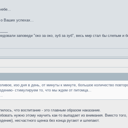
ебе...
о Ваших успехах...
____
едовали заповеди "око за око, зуб за зуб", весь мир стал бы слепым и 
ливое, изо дня в день, от минуты к минуте, большое количество повторо
дению- стимулируем то, что мы ждем от питомца...
..
пилось, что воспитание - это главным образом наказание.
требовать нужно этому научить как-то выпадает из внимания. Вместо того
дение), несчастного щенка без конца ругают и шлепают.