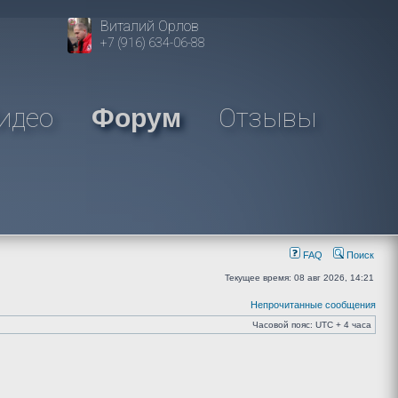
Виталий Орлов
+7 (916) 634-06-88
идео
Отзывы
Форум
FAQ
Поиск
Текущее время: 08 авг 2026, 14:21
Непрочитанные сообщения
Часовой пояс: UTC + 4 часа