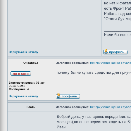
но нет и фатал
есть Фронт Раб
Работы над соб
"Стяжи Дух мир
_____________
Если бы все сл
Вернуться к началу
Oksana03
Заголовок сообщения:
Re: приучение щенка к туал
почему бы не купить средства для приуч
Зарегистрирован:
01 авг
2014, 01:58
Сообщения:
4
Вернуться к началу
Гость
Заголовок сообщения:
Re: приучение щенка к туал
Добрый день, у нас щенок породы Бигль.
месяцев),но он не перестает ходить на 
Иван.