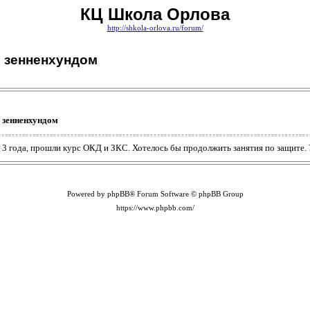
КЦ Школа Орлова
http://shkola-orlova.ru/forum/
 зенненхундом
 зенненхундом
т 3 года, прошли курс ОКД и ЗКС. Хотелось бы продолжить занятия по защите.
Powered by phpBB® Forum Software © phpBB Group
https://www.phpbb.com/