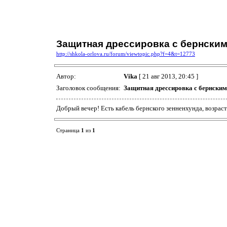
Защитная дрессировка с бернским
http://shkola-orlova.ru/forum/viewtopic.php?f=4&t=12773
Автор:
Vika
[ 21 авг 2013, 20:45 ]
Заголовок сообщения:
Защитная дрессировка с бернским
Добрый вечер! Есть кабель бернского зенненхунда, возрас
Страница
1
из
1