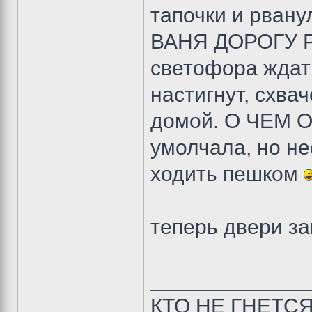
тапочки и рванул
ВАНЯ ДОРОГУ Р
светофора ждать
настигнут, схва
домой. О ЧЕМ 
умолчала, но н
ходить пешком
теперь двери з
_____________
КТО НЕ ГНЕТС