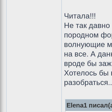
Читала!!!
Не так давно
породном фор
волнующие ме
на все. А да
вроде бы заж
Хотелось бы 
разобраться..
Elena1 писал(а