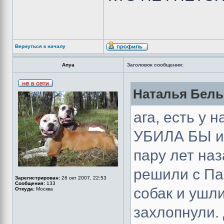
Вернуться к началу
Anya
Заголовок сообщения:
Наталья Бельб
ага, есть у
УБИЛА БЫ и
пару лет наз
решили с Па
Зарегистрирован:
26 окт 2007, 22:53
Сообщения:
133
собак и ушли
Откуда:
Москва
захлопнули.