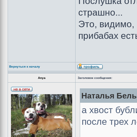
Послушка отл
страшно...
Это, видимо, 
прибабах есть
Вернуться к началу
Anya
Заголовок сообщения:
Наталья Бельб
а хвост бубл
после трех л