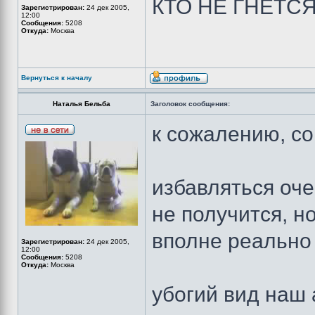
КТО НЕ ГНЕТС
Зарегистрирован:
24 дек 2005,
12:00
Сообщения:
5208
Откуда:
Москва
Вернуться к началу
Наталья Бельба
Заголовок сообщения:
к сожалению, с
избавляться оче
не получится, н
вполне реально
Зарегистрирован:
24 дек 2005,
12:00
Сообщения:
5208
Откуда:
Москва
убогий вид наш 