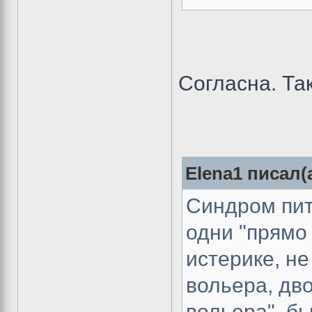
Согласна. Так
Elena1 писал(а
Синдром пит
одни "прямо 
истерике, н
вольера, двор
вольера", бь