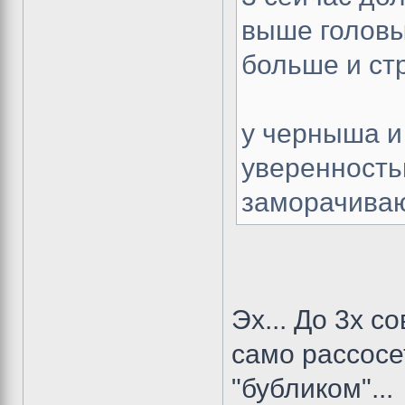
выше головы
больше и ст
у черныша и
уверенность
заморачивают
Эх... До 3х с
само рассосе
"бубликом"...