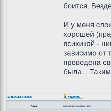
боится. Везд
И у меня сло
хорошей (пра
психикой - н
зависимо от 
проведена св
была... Таки
Вернуться к началу
Anya
Заголовок сообщения: