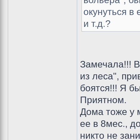
окунуться в
и т.д.?
Замечала!!! 
из леса", при
боятся!!! Я б
Приятном.
Дома тоже у 
ее в 8мес., д
никто не зан