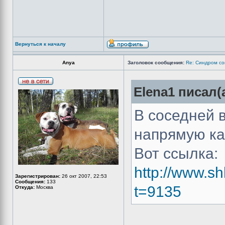
Вернуться к началу
Anya
Заголовок сообщения:
Re: Синдром со
Elena1 писал(а
В соседней 
напрямую ка
Вот ссылка:
http://www.sh
Зарегистрирован:
26 окт 2007, 22:53
Сообщения:
133
t=9135
Откуда:
Москва