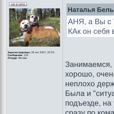
Наталья Бельб
АНЯ, а Вы с
КАк он себя 
Зарегистрирован:
26 окт 2007, 22:53
Сообщения:
133
Откуда:
Москва
Занимаемся, 
хорошо, очен
неплохо держ
Была и "ситу
подъезде, на 
сразу по ком