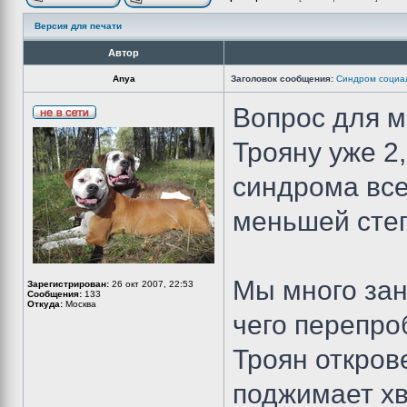
Версия для печати
Автор
Anya
Заголовок сообщения:
Синдром социал
Вопрос для м
Трояну уже 2,
синдрома все 
меньшей степ
Мы много зан
Зарегистрирован:
26 окт 2007, 22:53
Сообщения:
133
Откуда:
Москва
чего перепроб
Троян откров
поджимает хв