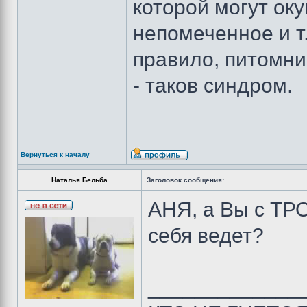
которой могут ок
непомеченное и т
правило, питомн
- таков синдром.
Вернуться к началу
Наталья Бельба
Заголовок сообщения:
АНЯ, а Вы с ТР
себя ведет?
_____________