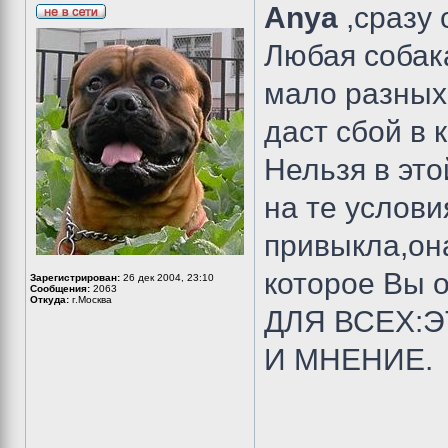
Anya
,сразу
Любая собак
мало разных
даст сбой в 
Нельзя в это
на те услови
привыкла,он
которое Вы о
Зарегистрирован:
26 дек 2004, 23:10
Сообщения:
2063
Откуда:
г.Москва
ДЛЯ ВСЕХ:
И МНЕНИЕ.
__________