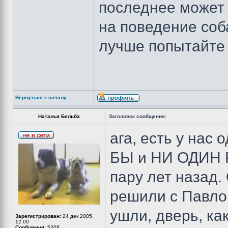
последнее может
на поведение соба
лучше попытайте
Вернуться к началу
Наталья Бельба
Заголовок сообщения:
ага, есть у на
БЫ и НИ ОДИН 
пару лет назад.
решили с Павло
ушли, дверь, ка
Зарегистрирован:
24 дек 2005,
12:00
Сообщения:
5208