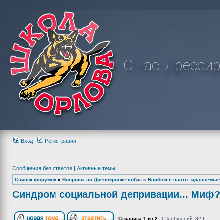
О нас
Дрессир
Вход
Регистрация
Сообщения без ответов
|
Активные темы
Список форумов
»
Вопросы по Дрессировке собак
»
Наиболее часто задаваемые
Синдром социальной депривации... Миф?!!
Страница
1
из
2
[ Сообщений: 32 ]