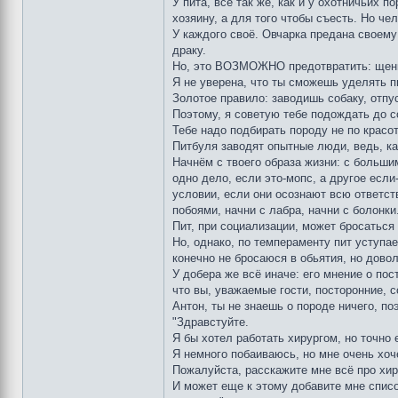
У пита, всё так же, как и у охотничьих 
хозяину, а для того чтобы съесть. Но че
У каждого своё. Овчарка предана своему 
драку.
Но, это ВОЗМОЖНО предотвратить: щенк
Я не уверена, что ты сможешь уделять пи
Золотое правило: заводишь собаку, отпус
Поэтому, я советую тебе подождать до с
Тебе надо подбирать породу не по красот
Питбуля заводят опытные люди, ведь, ка
Начнём с твоего образа жизни: с больши
одно дело, если это-мопс, а другое есл
условии, если они осознают всю ответст
побоями, начни с лабра, начни с болонки
Пит, при социализации, может бросаться
Но, однако, по темпераменту пит уступае
конечно не бросаюся в обьятия, но дово
У добера же всё иначе: его мнение о пос
что вы, уважаемые гости, посторонние, с
Антон, ты не знаешь о породе ничего, по
"Здравстуйте.
Я бы хотел работать хирургом, но точно
Я немного побаиваюсь, но мне очень хоч
Пожалуйста, расскажите мне всё про хирр
И может еще к этому добавите мне списо