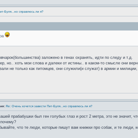
ит-Буля...но справлюсь ли я?
ера
овчарок(большинства) заложено в генах охранять, идти по следу и т.д.
р, но.. хоть мои слова и далеки от истины.. в каком-то смысле они верн
вали не только как питомцев, они служили(и служат) в армии и милици
ия:
Re: Очень хочется завести Пит-Буля...но справлюсь ли я?
вашей прабабушки был ген голубых глаз и рост 2 метра, это не значит, ч
 почему?
бывайте, что те люди, которые пишут вам книжки про собак, и те люди, 