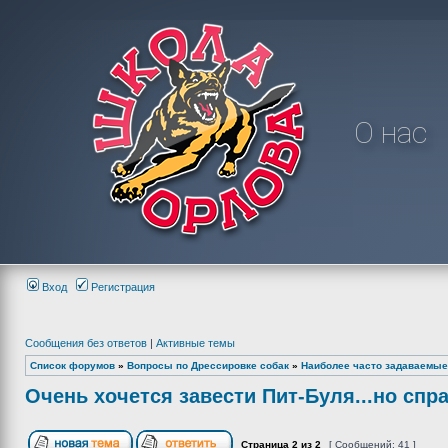
О нас
Вход
Регистрация
Сообщения без ответов
|
Активные темы
Список форумов
»
Вопросы по Дрессировке собак
»
Наиболее часто задаваемые
Очень хочется завести Пит-Буля...но спр
Страница
2
из
2
[ Сообщений: 41 ]