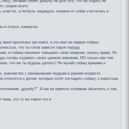
 лису, легавая гоняет добычу не для того, что бы отдать её
т, скорее всего.
 участок, а питбуль защищать хозяина от собак и вступать в
ы и отпуск, каникулы.
у меня прочитано три книги, и это моя не первая собака.
лностью, что ты готов завести такую породу.
нии, и собака начинает повышать свою иеархию, качать права. Но
роды готовы отдавать своих щенков новчикам, НО только при том
енок, что же ты будешь делать? Не мучай собаку криками и
ие, знакомство с незнакомыми людьми в раннем возрасте.
о относятся к детям, которые хотят погладить собаку, к взрослым,
положение, дружбу?". И как не приятно хозяевам обьяснять о том,
 тема, это то же самое что и