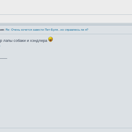
ия:
Re: Очень хочется завести Пит-Буля...но справлюсь ли я?
ер лапы собаки и хэндлера
____