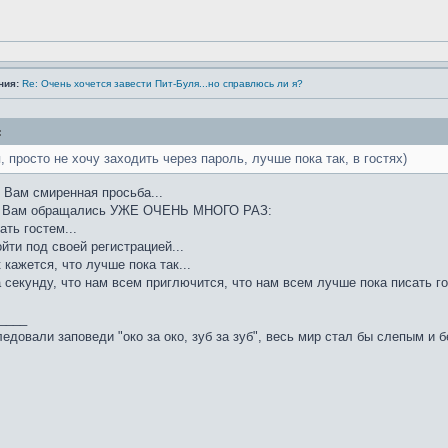
ния:
Re: Очень хочется завести Пит-Буля...но справлюсь ли я?
:
я, просто не хочу заходить через пароль, лучше пока так, в гостях)
 Вам смиренная просьба...
 к Вам обращались УЖЕ ОЧЕНЬ МНОГО РАЗ:
ать гостем...
йти под своей регистрацией...
 кажется, что лучше пока так...
 секунду, что нам всем приглючится, что нам всем лучше пока писать г
____
едовали заповеди "око за око, зуб за зуб", весь мир стал бы слепым и 