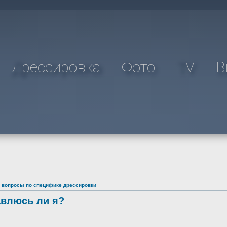
Дрессировка
Фото
TV
В
 вопросы по специфике дрессировки
авлюсь ли я?