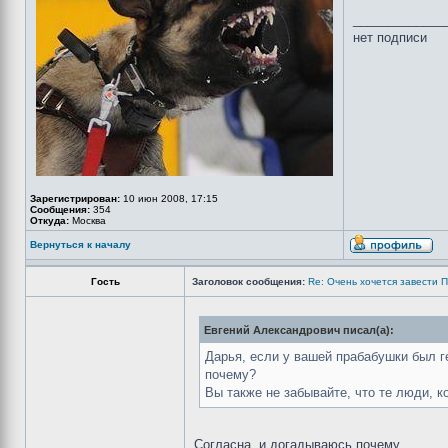
_____________
нет подписи
Зарегистрирован:
10 июн 2008, 17:15
Сообщения:
354
Откуда:
Москва
Вернуться к началу
Гость
Заголовок сообщения:
Re: Очень хочется завести П
Евгений Александрович писал(а):
Дарья, если у вашей прабабушки был ге
почему?
Вы также не забывайте, что те люди, к
Согласна, и догадываюсь почему.