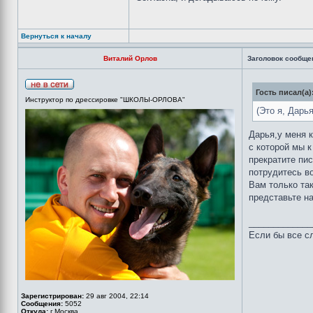
Вернуться к началу
Виталий Орлов
Заголовок сообще
Гость писал(а)
Инструктор по дрессировке "ШКОЛЫ-ОРЛОВА"
(Это я, Дарь
Дарья,у меня к
с которой мы
прекратите пис
потрудитесь во
Вам только так
представьте на
_____________
Если бы все сл
Зарегистрирован:
29 авг 2004, 22:14
Сообщения:
5052
Откуда:
г.Москва