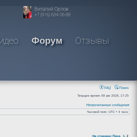
Виталий Орлов
+7 (916) 634-06-88
идео
Отзывы
Форум
FAQ
Поиск
Текущее время: 09 авг 2026, 17:25
Непрочитанные сообщения
Часовой пояс: UTC + 4 часа
На страницу
Пред.
1
,
2