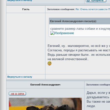
Вернуться к началу
Гость
Заголовок сообщения:
Re: Очень хочется завести П
Евгений Александрович писал(а):
сравните размер лапы собаки и хэндл
Евгений, ну.. маловероятно, но всё же у 
Согласна, породы я расписывать не масте
Ведь раньше овчарки были.. их использо
на великой отечественной..
Вернуться к началу
Евгений Александрович
Заголовок сообщен
Дарья, если у 
догадываетесь
Вы также не за
люди.