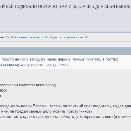
 НЕЙ ВСЁ ПОДРОБНО ОПИСАНО, ТАМ И ЗДЕЛАЕШЬ ДЛЯ СЕБЯ ВЫВОД
ия:
Re: Очень хочется завести Пит-Буля...но справлюсь ли я?
, просто не хочу заходить через пароль, лучше пока так, в гостях)
ана своему делу-ловить преступников,
расписали качество всех пород
арок
а
обедитель целой Евразии, теперь он элитный производитель, будет да
 мне, он предан своему делу ловить преступников?
 сможет хоть одного преступника поймать, у которого есть ноги (в отличи
____