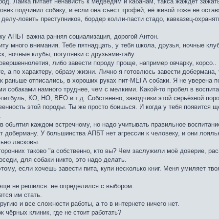
пород. Лайка питает ненависть к медведям и кабанам, такса жаждет зажать
ловек подчинил собаку, и если она съест трофей, её живой тоже не оставя
делу-ловить преступников, бордер колли-пасти стадо, кавказец-охранять
у АПБТ важна ранняя социализация, дорогой Антон.
ту много внимания. Тебе пятнадцать, у тебя школа, друзья, ночные клуб
к, ночные клубы, погулянки с друзьями-табу.
овершеннолетия, либо завести породу проще, например овчарку, корсо..
е, а по характеру, образу жизни. Лично я готовлюсь завести добермана, 
к раньше отписались, в хороших руках пит-МЕГА собаки. Я не уверена по
ми собаками намного труднее, чем с мелкими. Какой-то пробел в воспита
и-питбуль, КО, НО, ВЕО и т.д. Собственно, заводчики этой серьёзной по
венность этой породы. Ты же просто боишься. И когда у тебя появится щ
.
 в обьятия каждом встречному, но надо учитывать правильное воспитан
т доберману. У большинства АПБТ нет агрессии к человеку, и они лояльн
льно ласковы.
торонних таково "а собственно, кто вы? Чем заслужили моё доверие, рас
оседи, для собаки никто, это надо делать.
этому, если хочешь завести пита, купи несколько книг. Меня умиляет твоя
 еще не решился. не определился с выбором.
ется им стать.
угию и все сложности работы, а то в интернете ничего нет.
к чёрных клиник, где не стоит работать?