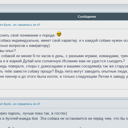
Сообщение
ит-Буля...но справлюсь ли я?
яснить своё понимание к породе.
обака индивидуальна, имеет свой характер, и к каждой собаке нужен о
лько вопросов к вам(автору)
 вы опыт?
 собакой не менее 6-ти часов в день, с разными играми, командами, тре
 да и в жаркий Дубай или солнечную Испанию вам не удастся съездить?
 ведь поверьте, споры с домоседами и вашими соседями(а так же старуш
ыть тебе завести собаку проще? Ведь пита могут заводить опытные люди,
меня пинчер и до этого была колли, и только следующим Летом я заведу 
ит-Буля...но справлюсь ли я?
ерез пароль, лучше пока так, в гостях)
 буллей-жажда боя. Эта собака не остановится ни перед чем, что бы за