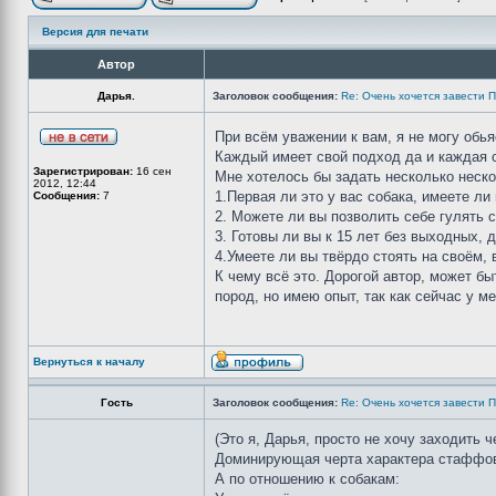
Версия для печати
Автор
Дарья.
Заголовок сообщения:
Re: Очень хочется завести П
При всём уважении к вам, я не могу обь
Каждый имеет свой подход да и каждая с
Зарегистрирован:
16 сен
Мне хотелось бы задать несколько неско
2012, 12:44
1.Первая ли это у вас собака, имеете ли
Сообщения:
7
2. Можете ли вы позволить себе гулять с
3. Готовы ли вы к 15 лет без выходных,
4.Умеете ли вы твёрдо стоять на своём,
К чему всё это. Дорогой автор, может б
пород, но имею опыт, так как сейчас у 
Вернуться к началу
Гость
Заголовок сообщения:
Re: Очень хочется завести П
(Это я, Дарья, просто не хочу заходить ч
Доминирующая черта характера стаффов и
А по отношению к собакам: