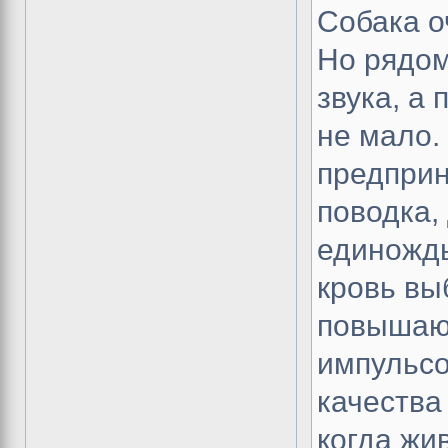
Собака о
Но рядом
звука, а 
не мало.
предприн
поводка, 
единожды
кровь вы
повышают
импульсо
качества
когда жи