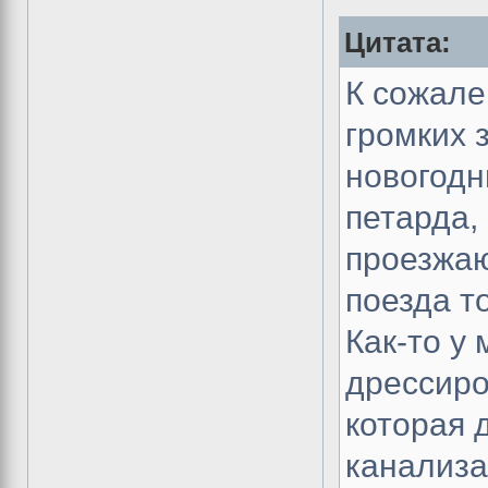
Цитата:
К сожале
громких 
новогодн
петарда,
проезжаю
поезда т
Как-то у
дрессиро
которая 
канализа