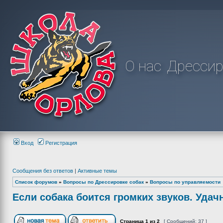
О нас
Дрессир
Вход
Регистрация
Сообщения без ответов
|
Активные темы
Список форумов
»
Вопросы по Дрессировке собак
»
Вопросы по управляемости
Если собака боится громких звуков. Удач
Страница
1
из
2
[ Сообщений: 37 ]