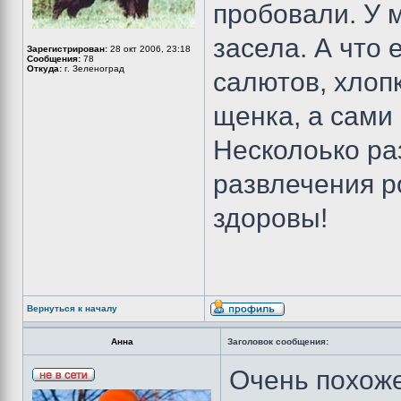
пробовали. У 
засела. А что
Зарегистрирован:
28 окт 2006, 23:18
Сообщения:
78
Откуда:
г. Зеленоград
салютов, хлоп
щенка, а сами
Несколоько раз
развлечения р
здоровы!
Вернуться к началу
Анна
Заголовок сообщения:
Очень похож