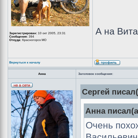
А на Вит
Зарегистрирован:
10 окт 2005, 23:31
Сообщения:
394
Откуда:
Красногорск МО
Вернуться к началу
Анна
Заголовок сообщения:
Сергей писал(
Анна писал(а
Очень похо
Васильевич