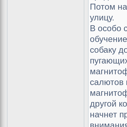
Потом на
улицу.
В особо 
обучение
собаку д
пугающих
магнитоф
салютов 
магнитоф
другой к
начнет п
внимани