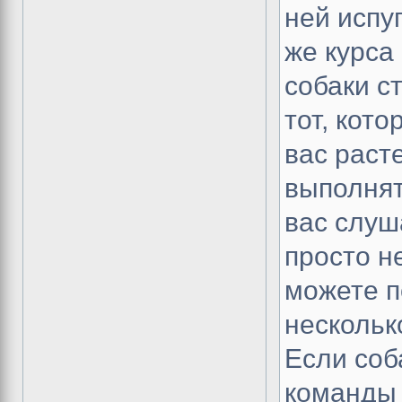
ней испу
же курса
собаки с
тот, кот
вас раст
выполнят
вас слуш
просто н
можете п
нескольк
Если соб
команды 