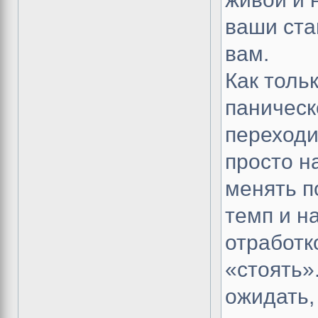
ваши ста
вам.
Как толь
паническ
переходи
просто н
менять п
темп и н
отработк
«стоять»
ожидать,