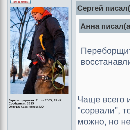
Сергей писал(
Анна писал(а
Переборщи
восстанавл
Чаще всего 
Зарегистрирован:
11 окт 2005, 19:47
Сообщения:
3235
Откуда:
Красногорск МО
"сорвали", т
можно, но не