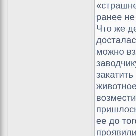
«страшне
ранее не
Что же д
досталас
можно взя
заводчику
закатить
животное
возмести
пришлось
ее до то
проявили