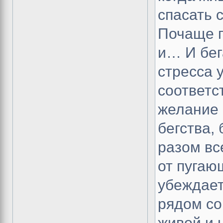
спасать 
Почаще п
и… И бег
стресса 
соответс
желание 
бегства,
разом вс
от пугающ
убеждает
рядом со
живой и 