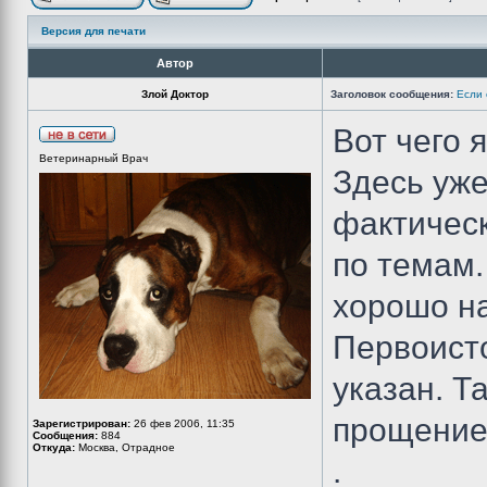
Версия для печати
Автор
Злой Доктор
Заголовок сообщения:
Если 
Вот чего 
Ветеринарный Врач
Здесь уже
фактическ
по темам.
хорошо н
Первоисто
указан. Т
прощение 
Зарегистрирован:
26 фев 2006, 11:35
Сообщения:
884
Откуда:
Москва, Отрадное
.