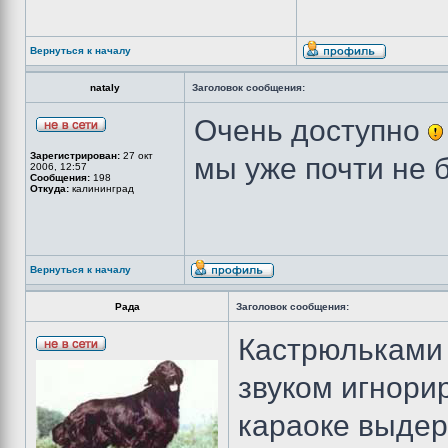
Вернуться к началу
nataly
Заголовок сообщения:
Очень доступно
Зарегистрирован:
27 окт
мы уже почти не 
2006, 12:57
Сообщения:
198
Откуда:
калининград
Вернуться к началу
Рада
Заголовок сообщения:
Кастрюльками 
звуком игнори
караоке выдер