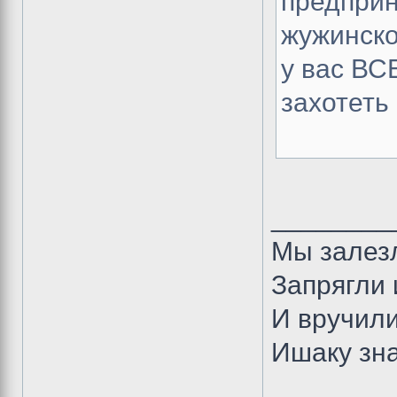
предприн
жужинско
у вас В
захотеть
________
Мы залезл
Запрягли 
И вручили
Ишаку знат