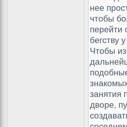
нее прос
чтобы боя
перейти 
бегству 
Чтобы из
дальней
подобные
знакомых
занятия 
дворе, пу
создава
соседнем