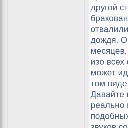
другой с
бракован
отвалили
дождя. О
месяцев,
изо всех
может ид
том виде
Давайте 
реально 
подобных
звуков с