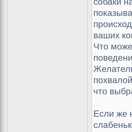
собаки н
показыва
происход
ваших ко
Что може
поведени
Желатель
похвалой
что выбр
Если же 
слабеньк