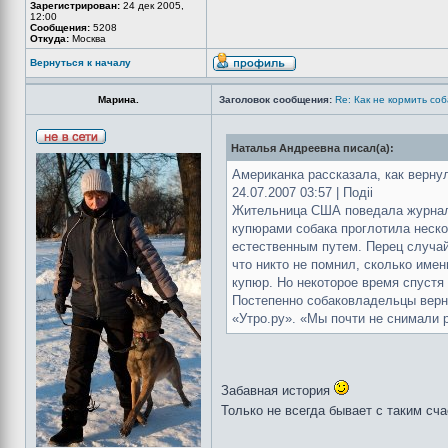
Зарегистрирован:
24 дек 2005,
12:00
Сообщения:
5208
Откуда:
Москва
Вернуться к началу
Марина.
Заголовок сообщения:
Re: Как не кормить соб
Наталья Андреевна писал(а):
Американка рассказала, как верну
24.07.2007 03:57 | Подii
Жительница США поведала журнали
купюрами собака проглотила неско
естественным путем. Перец случа
что никто не помнил, сколько име
купюр. Но некоторое время спустя
Постепенно собаковладельцы верну
«Утро.ру». «Мы почти не снимали 
Забавная история
Только не всегда бывает с таким с
_________________