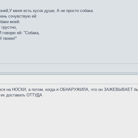
рней,У меня есть кусок души, А не просто собака.
ень сочувствую ей:
обаки моей.
 грустно,
 говорю ей: "Собака,
й твоею!"
лся на НОСКИ, а потом, когда я ОБНАРУЖИЛА, что он ЗАЖЕВЫВАЕТ быс
у их доставать ОТТУДА