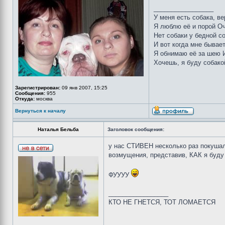
_________________
У меня есть собака, ве
Я люблю её и порой Оч
Нет собаки у бедной с
И вот когда мне бывает
Я обнимаю её за шею И
Хочешь, я буду собако
Зарегистрирован:
09 янв 2007, 15:25
Сообщения:
955
Откуда:
москва
Вернуться к началу
Наталья Бельба
Заголовок сообщения:
у нас СТИВЕН несколько раз покуша
возмущения, представив, КАК я буд
ФУУУУ
_________________
КТО НЕ ГНЕТСЯ, ТОТ ЛОМАЕТСЯ