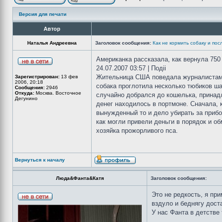
Версия для печати
Автор
Наталья Андреевна
Заголовок сообщения:
Как не кормить собаку и посл
Американка рассказала, как вернула 750
24.07.2007 03:57 | Подii
Жительница США поведала журналистам о
Зарегистрирован:
13 фев
2006, 20:18
собака проглотила несколько тюбиков ша
Сообщения:
2946
Откуда:
Москва. Восточное
случайно добрался до кошелька, принад
Дегунино
денег находилось в портмоне. Сначала, 
вынужденный то и дело убирать за приб
как могли привели деньги в порядок и о
хозяйка прожорливого пса.
Вернуться к началу
Люда&Фанта&Катя
Заголовок сообщения:
Это не редкость, я пр
вздуло и беднягу дост
У нас Фанта в детстве 