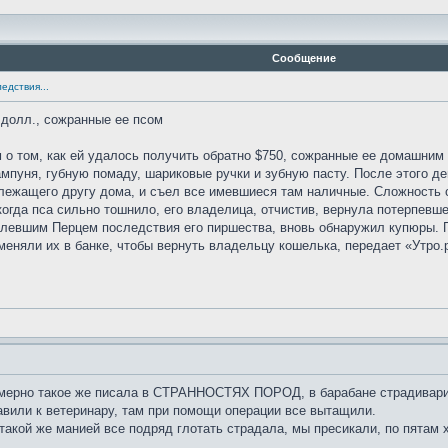
Сообщение
едствия...
 долл., сожранные ее псом
 том, как ей удалось получить обратно $750, сожранные ее домашним 
мпуня, губную помаду, шариковые ручки и зубную пасту. После этого де
лежащего другу дома, и съел все имевшиеся там наличные. Сложность с
когда пса сильно тошнило, его владелица, отчистив, вернула потерпевш
олевшим Перцем последствия его пиршества, вновь обнаружил купюры. 
бменяли их в банке, чтобы вернуть владельцу кошелька, передает «Утро
имерно такое же писала в СТРАННОСТЯХ ПОРОД, в барабане страдивари.
авили к ветеринару, там при помощи операции все вытащили.
такой же манией все подряд глотать страдала, мы пресикали, по пятам х