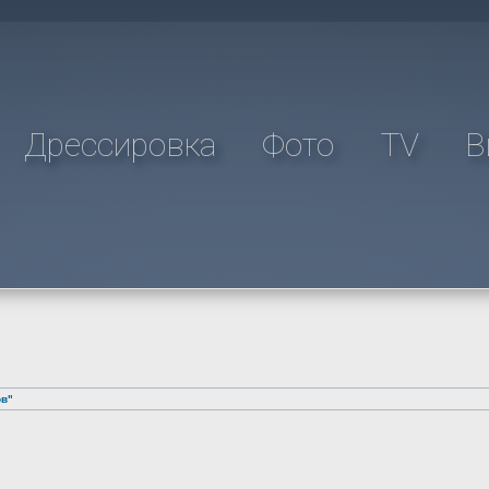
Дрессировка
Фото
TV
В
ов"