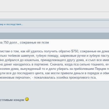
аку и последствия...
ла 750 долл., сожранные ее псом
стам о том, как ей удалось получить обратно $750, сожранные ее дом
лько тюбиков шампуня, губную помаду, шариковые ручки и зубную пасту.
йно добрался до кошелька, принадлежащего другу дома, и съел все име
нно денег находилось в портмоне. Сначала, когда пса сильно тошнило, е
 хозяин дома, вынужденный то и дело убирать за приболевшим Перцем 
ли все до последнего цента, как могли привели деньги в порядок и обм
резиновые перчатки», - пожаловалась хозяйка прожорливого пса.
частливым концом