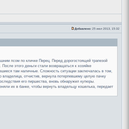
Добавлено:
25 июл 2013, 15:32
ашним псом по кличке Перец. Перед дорогостоящей трапезой
 После этого деньги стали возвращаться к хозяйке
вшиеся там наличные. Сложность ситуации заключалась в том,
го владелица, отчистив, вернула потерпевшему целую пачку
последствия его пиршества, вновь обнаружил купюры.
еняли их в банке, чтобы вернуть владельцу кошелька, передает