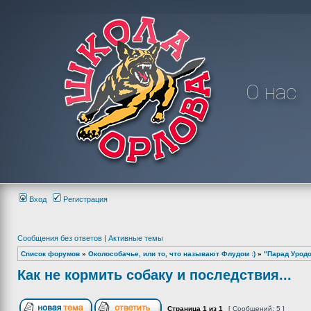
О нас
Вход
Регистрация
Сообщения без ответов
|
Активные темы
Список форумов
»
Околособачье, или то, что называют Флудом :)
»
"Парад Урод
Как не кормить собаку и последствия...
Страница
1
из
1
[ Сообщений: 5 ]