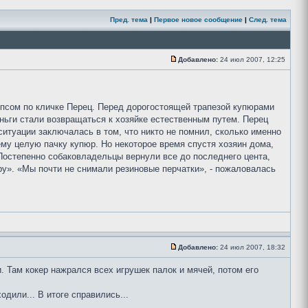
Пред. тема
|
Первое новое сообщение
|
След. тема
Добавлено:
24 июл 2007, 12:25
псом по кличке Перец. Перед дорогостоящей трапезой купюрами
ньги стали возвращаться к хозяйке естественным путем. Перец
итуации заключалась в том, что никто не помнил, сколько именно
ему целую пачку купюр. Но некоторое время спустя хозяин дома,
Постепенно собаковладельцы вернули все до последнего цента,
.ру». «Мы почти не снимали резиновые перчатки», - пожаловалась
Добавлено:
24 июл 2007, 18:32
 Там кокер нажрался всех игрушек палок и мячей, потом его
одили... В итоге справились...