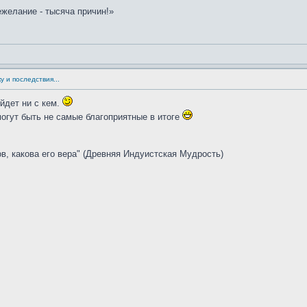
желание - тысяча причин!»
у и последствия...
йдет ни с кем.
могут быть не самые благоприятные в итоге
ов, какова его вера" (Древняя Индуистская Мудрость)