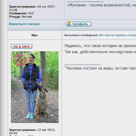
«Желание - тысяча возможностей, не
Зарегистрирован:
04 окт 2007,
21:08
Сообщения:
610
Откуда:
Москва
Вернуться к началу
Ира.
Заголовок сообщения:
Re: Как не кормить собак
Надеюсь, что такая история не произо
Так как, действительно последствия 
_________________
"Человек состоит из веры, он сам так
Зарегистрирован:
12 авг 2012,
09:45