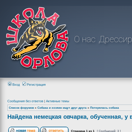
О нас
Дрессир
Вход
Регистрация
Сообщения без ответов
|
Активные темы
Список форумов
»
Собака и хозяин ищут друг друга
»
Потерялась собака
Найдена немецкая овчарка, обученная, у 
Страница
1
из
1
[ Сообщений: 3 ]