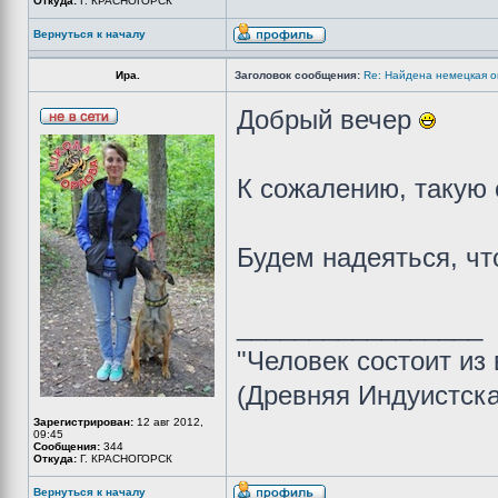
Откуда:
Г. КРАСНОГОРСК
Вернуться к началу
Ира.
Заголовок сообщения:
Re: Найдена немецкая ов
Добрый вечер
К сожалению, такую 
Будем надеяться, чт
_________________
"Человек состоит из 
(Древняя Индуистск
Зарегистрирован:
12 авг 2012,
09:45
Сообщения:
344
Откуда:
Г. КРАСНОГОРСК
Вернуться к началу