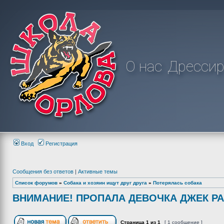
О нас
Дрессир
Вход
Регистрация
Сообщения без ответов
|
Активные темы
Список форумов
»
Собака и хозяин ищут друг друга
»
Потерялась собака
ВНИМАНИЕ! ПРОПАЛА ДЕВОЧКА ДЖЕК РА
Страница
1
из
1
[ 1 сообщение ]