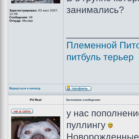
занимались?
Зарегистрирован:
03 июл 2007,
12:39
Сообщения:
48
Откуда:
Москва
_____________
Племенной Пито
питбуль терьер
Вернуться к началу
Pit Real
Заголовок сообщения:
у нас пополнени
пуллингу
Новорожденные