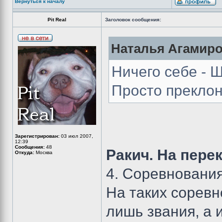
Вернуться к началу
Pit Real
Заголовок сообщения:
Наталья Агамиро
Ничего себе - Ш
Просто прекло
Зарегистрирован:
03 июл 2007,
12:39
Сообщения:
48
Ракич. На пере
Откуда:
Москва
4. Соревнования
На таких соревн
лишь звания, а и