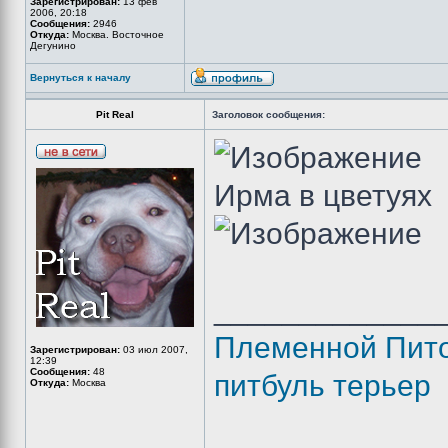
Зарегистрирован:
13 фев
2006, 20:18
Сообщения:
2946
Откуда:
Москва. Восточное
Дегунино
Вернуться к началу
Pit Real
Заголовок сообщения:
Ирма в цветуях
_____________
Племенной Пито
Зарегистрирован:
03 июл 2007,
12:39
Сообщения:
48
питбуль терьер
Откуда:
Москва