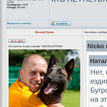
12:00
Сообщения:
5208
Откуда:
Москва
Вернуться к началу
Виталий Орлов
Заголовок сообще
Nicko 
Инструктор по дрессировке "ШКОЛЫ-ОРЛОВА"
Натал
Нет,
езди
Бугр
на э