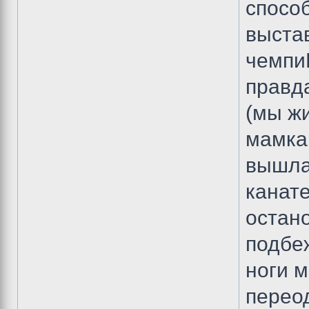
спосо
выстав
чемпи
правда
(мы ж
мамка 
вышла
канате
остан
подбе
ноги м
перео