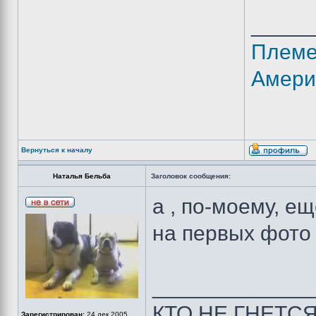
_____
Племе
Амери
Вернуться к началу
Наталья Бельба
Заголовок сообщения:
а , по-моему,
на первых фото
_____________
КТО НЕ ГНЕТС
Зарегистрирован:
24 дек 2005,