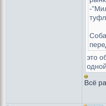
-"Ми
туфл
Соба
пере
это о
одной
Всё ра