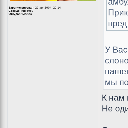
амбу
Зарегистрирован:
29 авг 2004, 22:14
Прик
Сообщения:
5052
Откуда:
г.Москва
пред
У Вас
слон
нашег
мы п
К нам 
Не оди