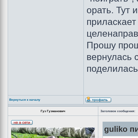
орать. Тут 
приласкает 
целенаправ
Прошу прощ
вернулась с
поделилась
Вернуться к началу
Гуз Гузманович
Заголовок сообщения:
guliko п