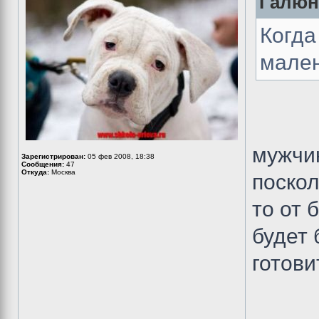
Галюня
Когда
мален
мужчин
Зарегистрирован:
05 фев 2008, 18:38
Сообщения:
47
Откуда:
Москва
поскол
то от
будет 
готови