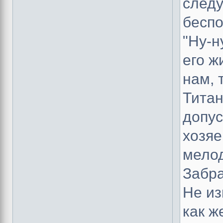
следу
беспо
"Ну-н
его ж
нам, т
Титан
допус
хозяе
мелод
Забра
Не из
как ж