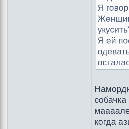
Я говор
Женщин
укусить
Я ей по
одеват
остала
Намордн
собачка
маааале
когда а