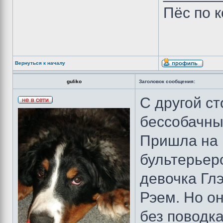
Пёс по 
Вернуться к началу
guliko
Заголовок сообщения:
С другой с
бессобачны
Пришла на 
бультерьер
девочка Глэ
Рэем. Но он
без поводк