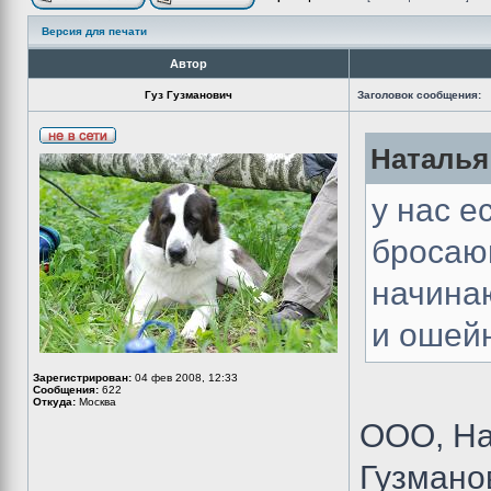
Версия для печати
Автор
Гуз Гузманович
Заголовок сообщения:
Наталья
у нас е
бросаю
начина
и ошей
Зарегистрирован:
04 фев 2008, 12:33
Сообщения:
622
Откуда:
Москва
ООО, На
Гузмано