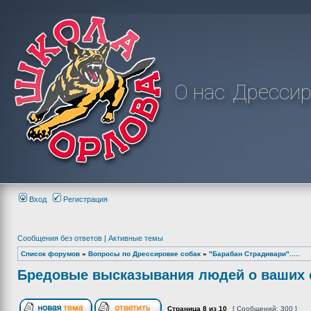
О нас
Дрессир
Вход
Регистрация
Сообщения без ответов
|
Активные темы
Список форумов
»
Вопросы по Дрессировке собак
»
"Барабан Страдивари".....
Бредовые высказывания людей о ваших с
Страница
8
из
10
[ Сообщений: 300 ]