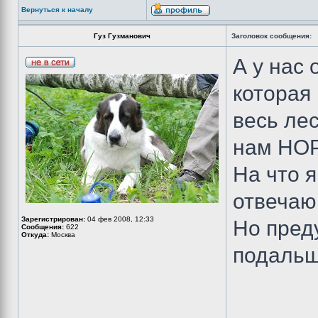
Вернуться к началу
Гуз Гузманович
Заголовок сообщения:
А у нас 
которая 
весь лес
нам НО
На что 
отвечаю:
Зарегистрирован:
04 фев 2008, 12:33
Но пред
Сообщения:
622
Откуда:
Москва
подальш
_______