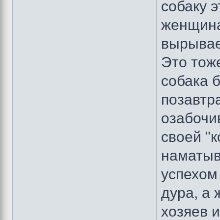
собаку 
женщина
вырывае
Это тоже
собака 
позавтра
озабочи
своей "
наматыва
успехом 
дура, а 
хозяев и