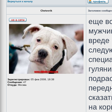
Вернуться к началу
Chetverik
Заголовок сообще
еще в
мужчи
вреде 
следую
специ
гуляни
подрас
Зарегистрирован:
05 фев 2008, 18:38
Сообщения:
47
Откуда:
Москва
перед
сказат
на кор