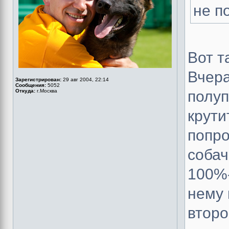
не п
Вот т
Вчера
Зарегистрирован:
29 авг 2004, 22:14
Сообщения:
5052
Откуда:
г.Москва
полуп
крути
попро
собач
100%-
нему 
второ