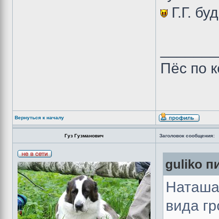
Г.Г. бу
_______
Пёс по 
Вернуться к началу
Гуз Гузманович
Заголовок сообщения:
guliko п
Наташа
вида гр