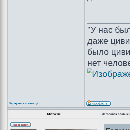
________
"У нас бы
даже циви
было циви
нет челов
Вернуться к началу
Chetverik
Заголовок сообще