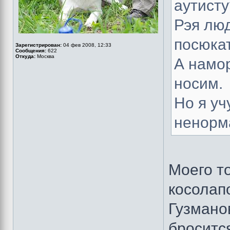
аутисту
Рэя лю
посюкат
Зарегистрирован:
04 фев 2008, 12:33
Сообщения:
622
Откуда:
Москва
А намор
носим.
Но я уч
ненорм
Моего т
косолапо
Гузманов
бросится