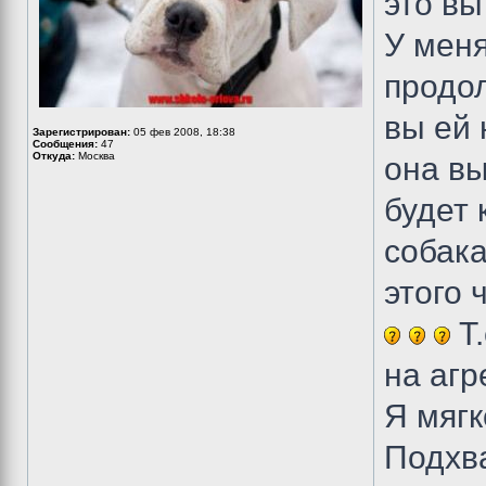
это вы
У меня
продол
вы ей 
Зарегистрирован:
05 фев 2008, 18:38
Сообщения:
47
Откуда:
Москва
она вы
будет 
собака
этого 
Т.
на агр
Я мягк
Подхва