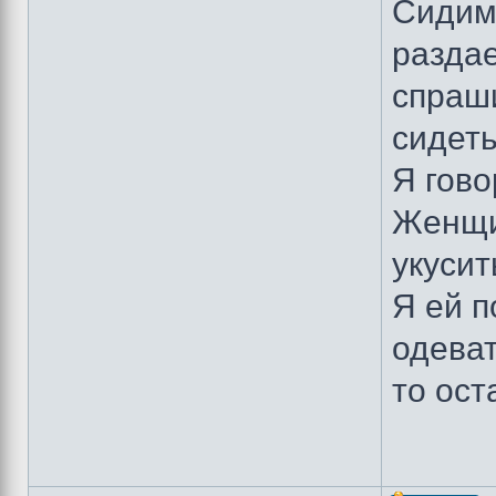
Сидим
раздае
спраш
сидеть
Я гово
Женщи
укусит
Я ей п
одева
то ост