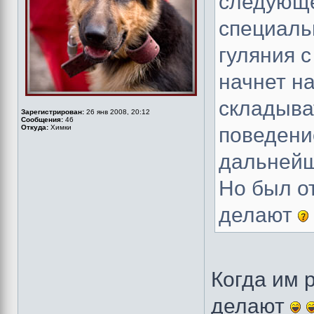
следующе
специаль
гуляния с
начнет н
складыват
Зарегистрирован:
26 янв 2008, 20:12
Сообщения:
46
Откуда:
Химки
поведени
дальнейш
Но был от
делают
Когда им 
делают