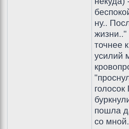
некуда) 
беспоко
ну.. Пос
жизни.."
точнее к
усилий 
кровопро
"просну
голосок 
буркнули
пошла д
со мной.