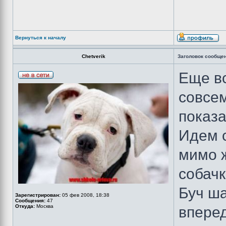
Вернуться к началу
Chetverik
Заголовок сообще
Еще в
совсем
показ
Идем с
мимо 
собачк
Буч ш
Зарегистрирован:
05 фев 2008, 18:38
Сообщения:
47
Откуда:
Москва
вперед