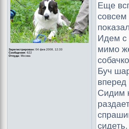
Еще вс
совсем 
показа
Идем с 
мимо ж
Зарегистрирован:
04 фев 2008, 12:33
Сообщения:
622
Откуда:
Москва
собачко
Буч ша
вперед 
Сидим 
раздает
спраши
сидеть.