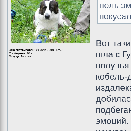
ноль эм
покуса
Вот так
Зарегистрирован:
04 фев 2008, 12:33
шла с Гу
Сообщения:
622
Откуда:
Москва
полупья
кобель-д
издалек
добилась
подбегаю
эмоций.