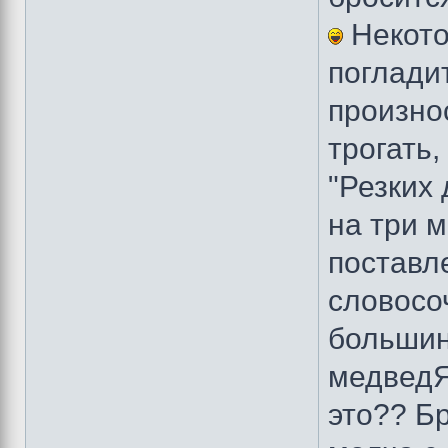
Некото
поглади
произно
трогать,
"Резких
на три м
поставл
словосо
большин
медведЯ
это?? Бр