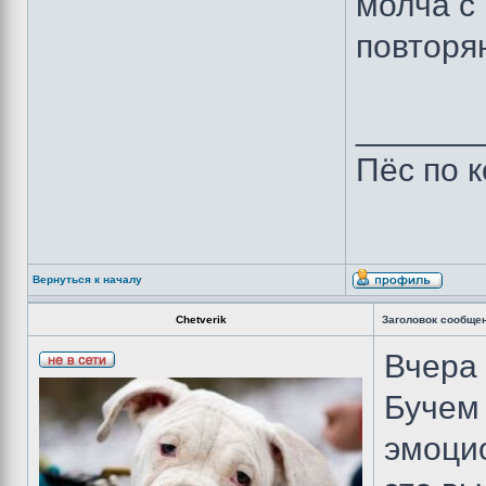
молча с
повторя
_______
Пёс по 
Вернуться к началу
Chetverik
Заголовок сообще
Вчера 
Бучем 
эмоци