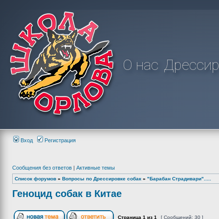
О нас
Дрессир
Вход
Регистрация
Сообщения без ответов
|
Активные темы
Список форумов
»
Вопросы по Дрессировке собак
»
"Барабан Страдивари".....
Геноцид собак в Китае
Страница
1
из
1
[ Сообщений: 30 ]