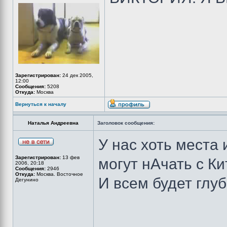
Зарегистрирован:
24 дек 2005,
12:00
Сообщения:
5208
Откуда:
Москва
Вернуться к началу
Наталья Андреевна
Заголовок сообщения:
У нас хоть места и
Зарегистрирован:
13 фев
могут нАчать с Кит
2006, 20:18
Сообщения:
2946
Откуда:
Москва. Восточное
И всем будет глу
Дегунино