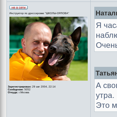
Натал
Инструктор по дрессировке "ШКОЛЫ-ОРЛОВА"
Я час
наблю
Очен
Татьян
А сво
Зарегистрирован:
29 авг 2004, 22:14
Сообщения:
5052
Откуда:
г.Москва
утра.
Это м