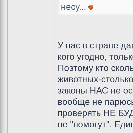
несу...
У нас в стране д
кого угодно, толь
Поэтому кто скол
животных-столько
законы НАС не о
вообще не парюсь
проверять НЕ БУД
не "помогут". Еди