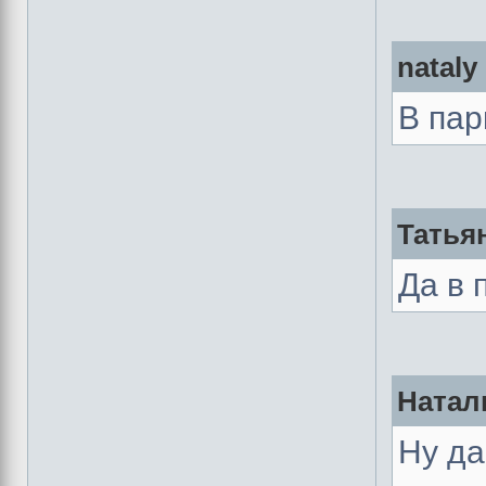
nataly
В па
Татьян
Да в 
Натал
Ну да