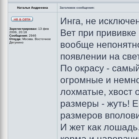
Наталья Андреевна
Заголовок сообщения:
Инга, не исключе
Зарегистрирован:
13 фев
Вет при прививке 
2006, 20:18
Сообщения:
2946
Откуда:
Москва. Восточное
вообще непонятно
Дегунино
появлении на свет
По окрасу - самый
огромные и немно
лохматые, хвост 
размеры - жуть! Е
размеров вполови
И жет как лошадь
корма и наворачи