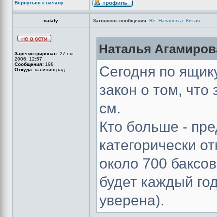
Вернуться к началу
nataly
Заголовок сообщения:
Re: Началось с Китая
Наталья Агамирова
Зарегистрирован:
27 окт
2006, 12:57
Сообщения:
198
Сегодня по ящику
Откуда:
калининград
закон о том, чт
см.
Кто больше - пре
категорически от
около 700 баксов
будет каждый год
уверена).