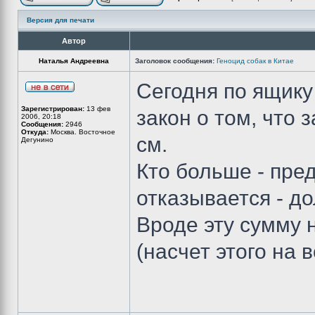
Версия для печати
Автор
Наталья Андреевна
Заголовок сообщения:
Геноцид собак в Китае
Сегодня по ящику 
Зарегистрирован:
13 фев
закон о том, что
2006, 20:18
Сообщения:
2946
Откуда:
Москва. Восточное
см.
Дегунино
Кто больше - пре
отказывается - до
Вроде эту сумму 
(насчет этого на 