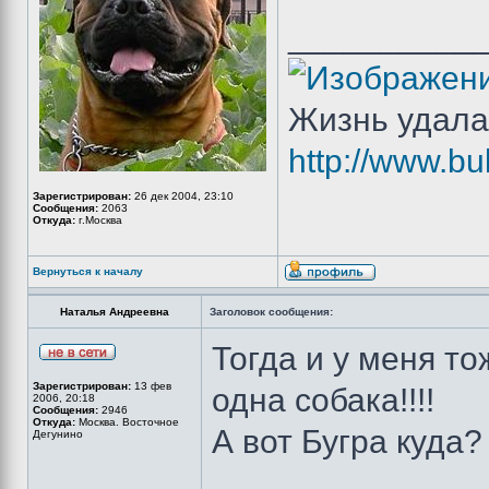
__________
Жизнь удала
http://www.bu
Зарегистрирован:
26 дек 2004, 23:10
Сообщения:
2063
Откуда:
г.Москва
Вернуться к началу
Наталья Андреевна
Заголовок сообщения:
Тогда и у меня то
Зарегистрирован:
13 фев
одна собака!!!!
2006, 20:18
Сообщения:
2946
Откуда:
Москва. Восточное
А вот Бугра куда?
Дегунино