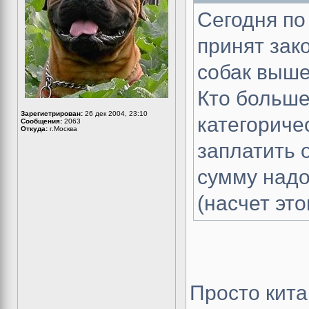
Сегодня по
принят зак
собак выше
Кто больше
Зарегистрирован:
26 дек 2004, 23:10
категориче
Сообщения:
2063
Откуда:
г.Москва
заплатить 
сумму надо
(насчет это
Просто кита