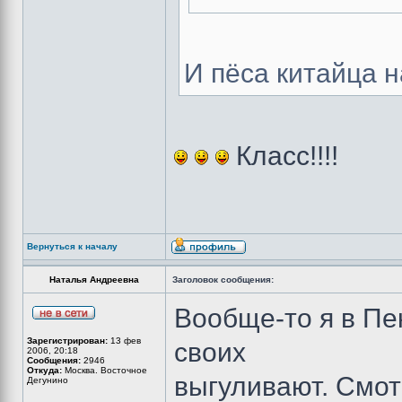
И пёса китайца н
Класс!!!!
Вернуться к началу
Наталья Андреевна
Заголовок сообщения:
Вообще-то я в Пе
Зарегистрирован:
13 фев
своих
2006, 20:18
Сообщения:
2946
Откуда:
Москва. Восточное
выгуливают. Смот
Дегунино