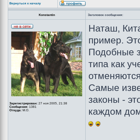
Вернуться к началу
Konstantin
Заголовок сообщения:
Наташ, Кита
пример. Эт
Подобные з
типа как уч
отменяются
Самые изв
законы - эт
Зарегистрирован:
27 ноя 2005, 21:38
Сообщения:
1381
каждом дом
Откуда:
М.О.