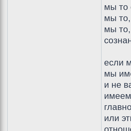
мы то 
мы то,
мы то
сознан
если м
мы име
и не 
имеем.
главно
или э
отноше