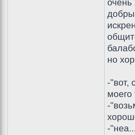
очень 
добрый
искрен
общит
балабо
но хор
-"вот,
моего 
-"воз
хорош
-"неа.