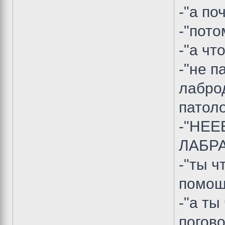
-"а по
-"пото
-"а чт
-"не п
лабро
патоло
-"НЕЕ
ЛАБРА
-"ты ч
помощ
-"а ты
погово