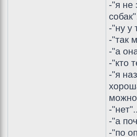
-"я н
собак".
-"ну у
-"так 
-"а он
-"кто 
-"я на
хороша
можно?
-"нет"..
-"а по
-"по о