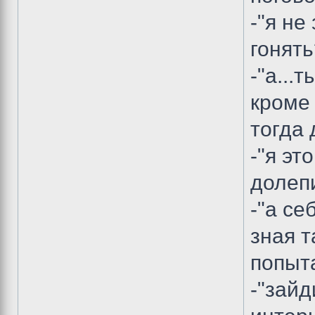
-"я не
гонять?
-"а...
кроме 
тогда 
-"я эт
долепи
-"а се
зная т
попыта
-"зайд