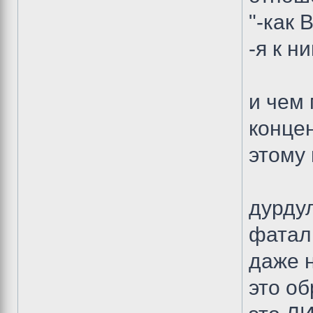
"-как 
-я к н
и чем
конце
этому 
дурдул
фаталь
даже 
это об