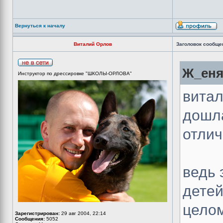
Вернуться к началу
Виталий Орлов
Заголовок сообще
Ж_еня
Инструктор по дрессировке "ШКОЛЫ-ОРЛОВА"
витал
дошл
отлич
ведь 
детей
целом
Зарегистрирован:
29 авг 2004, 22:14
Сообщения:
5052