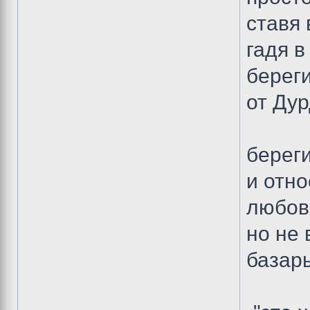
ставя 
гадя в
береги
от Дур
береги
и отно
любов
но не 
базары