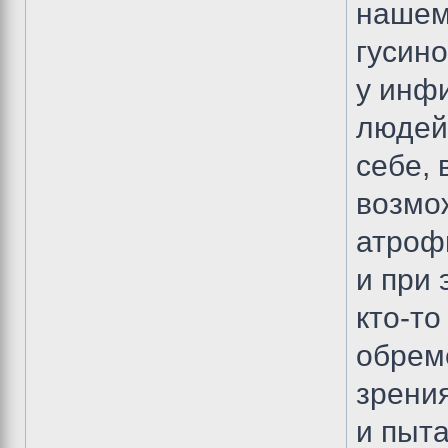
нашем
гусино
у инф
людей
себе, 
возмо
атрофи
и при 
кто-то
обреме
зрения
и пыта