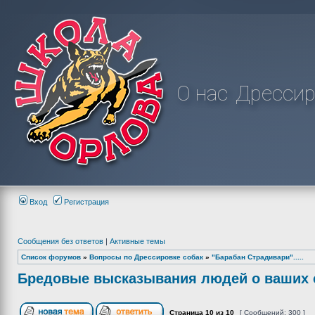
О нас
Дрессир
Вход
Регистрация
Сообщения без ответов
|
Активные темы
Список форумов
»
Вопросы по Дрессировке собак
»
"Барабан Страдивари".....
Бредовые высказывания людей о ваших с
Страница
10
из
10
[ Сообщений: 300 ]