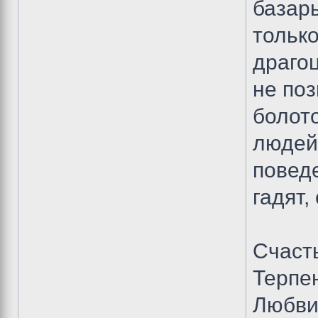
базары
только
драгоц
не поз
болото
людей,
поведе
гадят,
Счасть
Терпен
Любви.