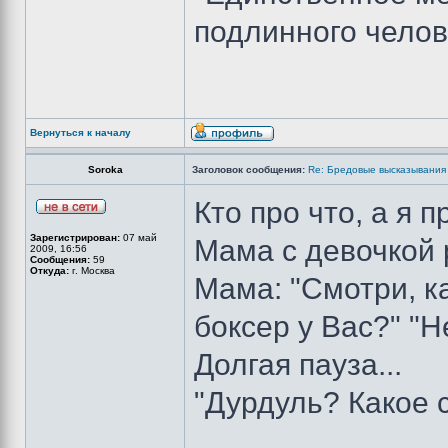
подлинного челов
Вернуться к началу
Soroka
Заголовок сообщения:
Re: Бредовые высказывания 
Кто про что, а я п
Зарегистрирован:
07 май
Мама с девочкой 
2009, 16:56
Сообщения:
59
Откуда:
г. Москва
Мама: "Смотри, к
боксер у Вас?" "Не
Долгая пауза...
"Дурдуль? Какое 