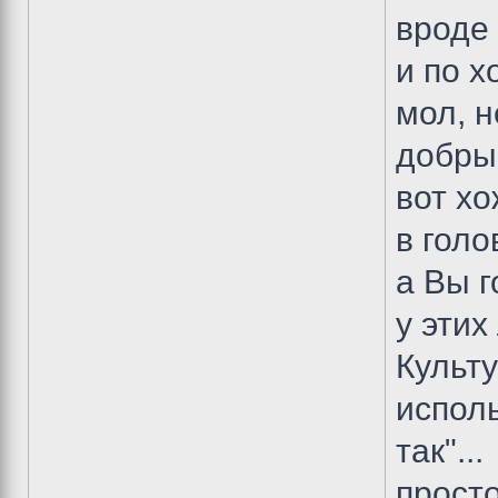
вроде 
и по х
мол, н
добрый
вот хо
в голо
а Вы г
у этих
Культу
исполь
так"...
просто