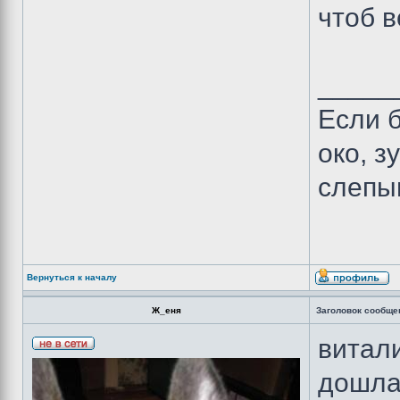
чтоб в
_____
Если б
око, з
слепы
Вернуться к началу
Ж_еня
Заголовок сообще
витали
дошла