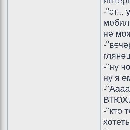
интерн
-"эт..
мобиль
не мож
-"веч
глянеш
-"ну ч
ну я е
-"Аааа
ВТЮХИ
-"кто 
хотеть