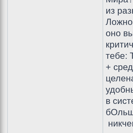
из раз
Ложно
оно в
критич
тебе:
+ сре
целен
удобн
в сис
бОльш
никче