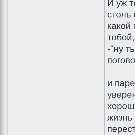
И уж т
столь
какой 
тобой,
-"ну т
погово
и паре
уверен
хороши
жизнь 
перест