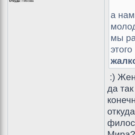
Откуда:
г.Москва
а нам
моло
мы ра
этого
жалко
:) Жен
да так 
конечн
откуд
филос
Мира?.