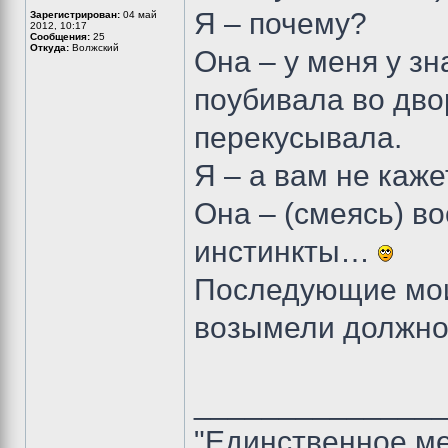
Я – почему?
Зарегистрирован:
04 май
2012, 10:17
Сообщения:
25
Откуда:
Волжский
Она – у меня у з
поубивала во дво
перекусывала.
Я – а вам не каже
Она – (смеясь) в
инстинкты…
Последующие мои
возымели должно
______________
"Единственное ме