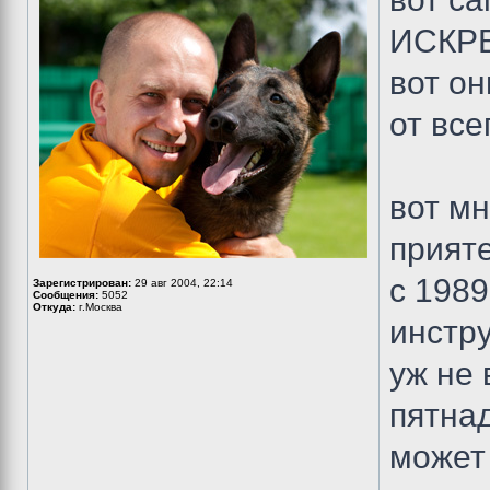
ИСКРЕ
вот он
от все
вот мн
прияте
с 1989
Зарегистрирован:
29 авг 2004, 22:14
Сообщения:
5052
Откуда:
г.Москва
инстру
уж не 
пятнад
может 