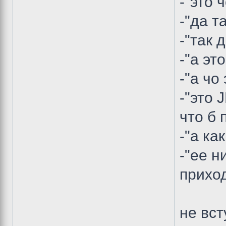
-"это 
-"да та
-"так 
-"а это
-"а чо
-"это 
что б 
-"а как
-"ее н
приход
не вст