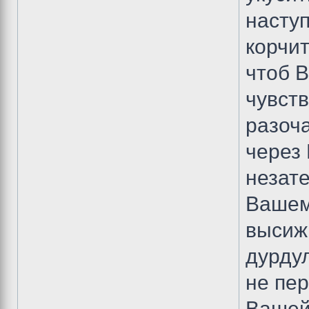
наступ
корчит
чтоб 
чувств
разоча
через 
незат
Вашем 
высиж
дурду
не пер
Вашей 