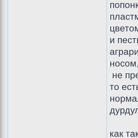
попонк
пласт
цвето
и пест
аграр
носом
не пр
то ест
норма
дурдул
как та