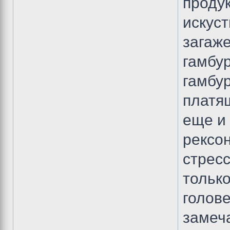
продук
искус
загаже
гамбур
гамбур
платящ
еще и 
рексон
стресс
только
голове
замеча