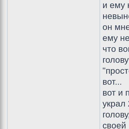
и ему 
невын
он мне
ему не
что в
голову
"просто
вот...
вот и 
украл 
голов
своей 