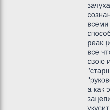
зачуха
сознан
всеми
спосо
реакци
все чт
свою и
"старш
"руков
а как 
зацепи
укусит