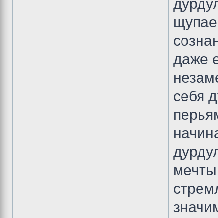
дурду
щупаем
сознан
даже е
незам
себя 
перьям
начина
дурду
мечты 
стрем
значи