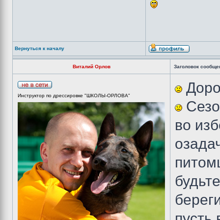
Вернуться к началу
Виталий Орлов
Заголовок сообще
Дорог
Инструктор по дрессировке "ШКОЛЫ-ОРЛОВА"
Сезо
во из
озада
питомц
будьте
береги
пусть 