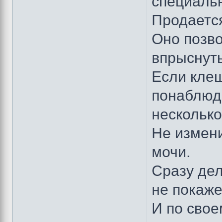
специальн
Продается
Оно позво
впрыснуть
Если клещ
понаблюд
несколько
Не измени
мочи.
Сразу дел
не покаже
И по свое