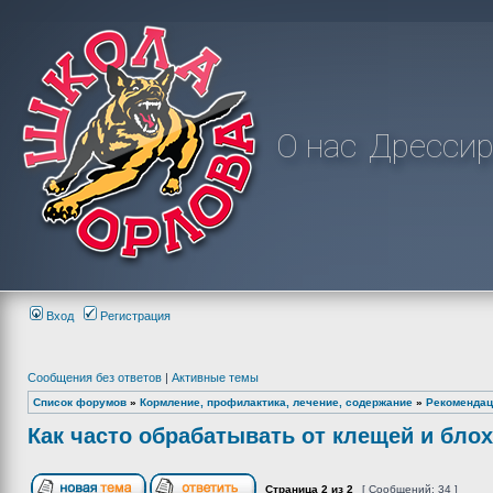
О нас
Дрессир
Вход
Регистрация
Сообщения без ответов
|
Активные темы
Список форумов
»
Кормление, профилактика, лечение, содержание
»
Рекомендац
Как часто обрабатывать от клещей и блох
Страница
2
из
2
[ Сообщений: 34 ]