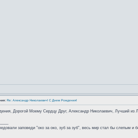
ния:
Re: Александр Николаевич! С Днем Рождения!
ения, Дорогой Моему Сердцу Друг, Александр Николаевич, Лучший из Л
____
едовали заповеди "око за око, зуб за зуб", весь мир стал бы слепым и 