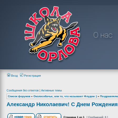
О нас
Вход
Регистрация
Сообщения без ответов
|
Активные темы
Список форумов
»
Околособачье, или то, что называют Флудом :)
»
Поздравлялк
Александр Николаевич! С Днем Рождения
Страница
1
из
1
[ Сообщений: 6 ]