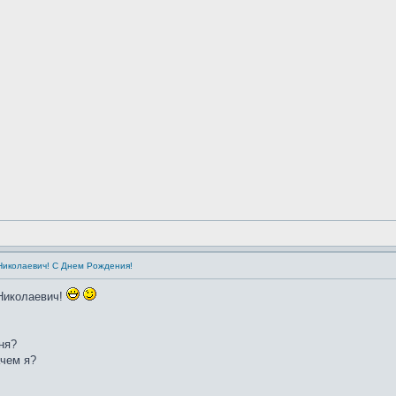
Николаевич! С Днем Рождения!
Николаевич!
еня?
ачем я?