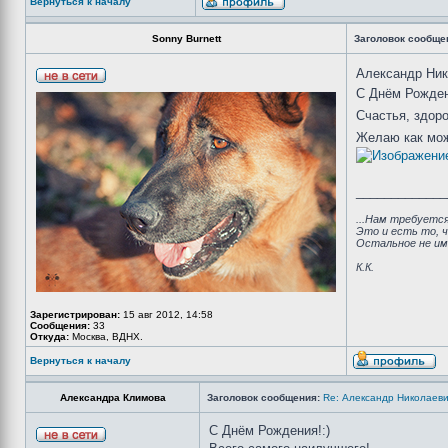
Вернуться к началу
Sonny Burnett
Заголовок сообще
Александр Ни
С Днём Рожде
Счастья, здор
Желаю как мо
_____________
...Нам требуется
Это и есть то, 
Остальное не им
К.К.
Зарегистрирован:
15 авг 2012, 14:58
Сообщения:
33
Откуда:
Москва, ВДНХ.
Вернуться к началу
Александра Климова
Заголовок сообщения:
Re: Александр Николаеви
С Днём Рождения!:)