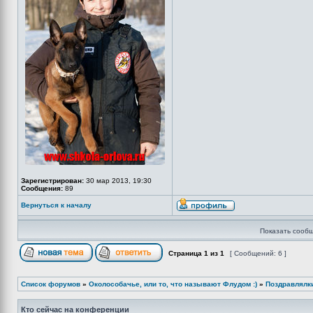
Зарегистрирован:
30 мар 2013, 19:30
Сообщения:
89
Вернуться к началу
Показать сообщ
Страница
1
из
1
[ Сообщений: 6 ]
Список форумов
»
Околособачье, или то, что называют Флудом :)
»
Поздравлялк
Кто сейчас на конференции