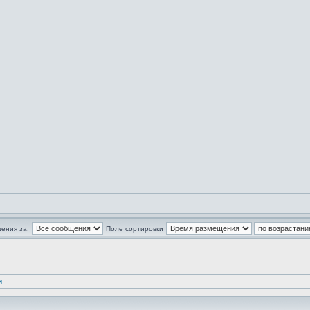
ения за:
Поле сортировки
и