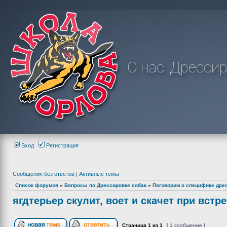
О нас
Дрессир
Вход
Регистрация
Сообщения без ответов
|
Активные темы
Список форумов
»
Вопросы по Дрессировке собак
»
Поговорим о специфике дре
ягдтерьер скулит, воет и скачет при встр
Страница
1
из
1
[ 1 сообщение ]