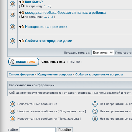
Как быть?
[
На страницу:
1
,
2
]
соседская собака бросается на нас и ребенка
[
На страницу:
1
,
2
,
3
]
Нападение на прохожих.
Собаки в загородном доме
Показать темы за:
Поле сорти
Страница
1
из
1
[ Тем: 50 ]
Список форумов
»
Юридические вопросы
»
Собачьи юридические вопросы
Кто сейчас на конференции
Сейчас этот форум просматривают: нет зарегистрированных пользователей и гости:
Непрочитанные сообщения
Нет непрочитанных с
Непрочитанные сообщения [ Популярная тема ]
Нет непрочитанных со
Непрочитанные сообщения [ Тема закрыта ]
Нет непрочитанных со
Найти: