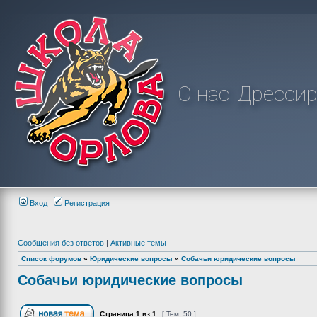
О нас
Дрессир
Вход
Регистрация
Сообщения без ответов
|
Активные темы
Список форумов
»
Юридические вопросы
»
Собачьи юридические вопросы
Собачьи юридические вопросы
Страница
1
из
1
[ Тем: 50 ]