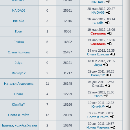
NAIDA06
0
26310
NAIDA06
28 мар 2012, 20:27
NAIDA06
0
25861
NAIDA06
26 мар 2012, 00:14
ВиТайс
3
12016
ВиТайс
19 мар 2012, 16:06
Гром
1
9536
Светлана
13 мар 2012, 16:26
Feklisa
5
16392
Светлана
19 янв 2012, 23:35
Ольга Козлова
0
25497
Ольга Козлова
18 янв 2012, 21:15
Julya
0
26221
Julya
29 дек 2011, 20:23
Вагнер12
2
11217
Вагнер12
04 дек 2011, 22:54
Наталья Андреевна
11
26148
Олег111
22 ноя 2011, 11:03
Charo
4
12229
Charo
19 окт 2011, 12:22
Юли4k@
7
18166
Юли4k@
09 сен 2011, 08:30
Света и Райта
12
20989
Света и Райта
30 авг 2011, 19:57
Наталья, хозяйка Умана
2
10246
Ирина Маркина