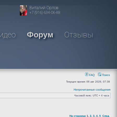
Виталий Орлов
+7 (916) 634-06-88
идео
Отзывы
Форум
FAQ
Поиск
Текущее время: 06 авг 2026, 07:38
Непрочитанные сообщения
Часовой пояс: UTC + 4 часа
На страницу
1
,
2
,
3
,
4
,
5
След.