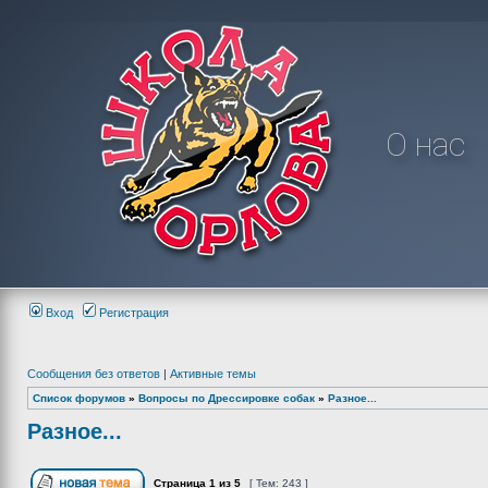
О нас
Вход
Регистрация
Сообщения без ответов
|
Активные темы
Список форумов
»
Вопросы по Дрессировке собак
»
Разное...
Разное...
Страница
1
из
5
[ Тем: 243 ]