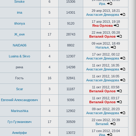
Smoke
6
15306
Ира.
29 апр 2013, 18:21
ima
5
14301
Анастасия Демидова
17 апр 2013, 19:18
tihonya
1
9120
Яна Орлова
22 янв 2013, 05:28
Ж_еня
17
28743
Виталий Орлов
09 ноя 2012, 18:49
NAIDA06
1
8802
Наталья,
17 окт 2012, 00:12
Luaina & Skvo
4
12307
Анастасия Демидова
11 окт 2012, 16:35
рина
4
14298
Анастасия Демидова
11 окт 2012, 16:05
Гость
16
32841
Анастасия Демидова
11 окт 2012, 03:58
Scar
3
11187
Виталий Орлов
11 окт 2012, 03:17
Евгений Александрович
1
9396
Виталий Орлов
09 окт 2012, 20:23
Marinushka
4
12902
Анастасия Демидова
22 сен 2012, 20:39
Гуз Гузманович
17
30509
Виталий.
17 сен 2012, 23:04
Анмёрфи
4
13072
Ира.