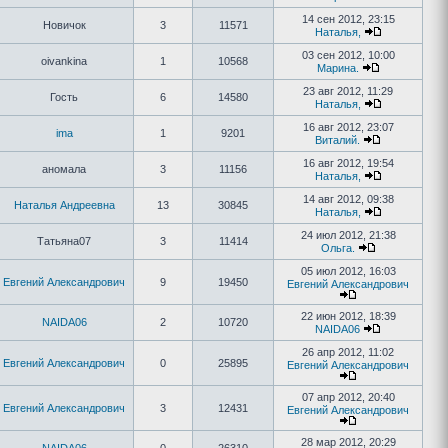
14 сен 2012, 23:15
Новичок
3
11571
Наталья,
03 сен 2012, 10:00
oivankina
1
10568
Марина.
23 авг 2012, 11:29
Гость
6
14580
Наталья,
16 авг 2012, 23:07
ima
1
9201
Виталий.
16 авг 2012, 19:54
аномала
3
11156
Наталья,
14 авг 2012, 09:38
Наталья Андреевна
13
30845
Наталья,
24 июл 2012, 21:38
Татьяна07
3
11414
Ольга.
05 июл 2012, 16:03
Евгений Александрович
9
19450
Евгений Александрович
22 июн 2012, 18:39
NAIDA06
2
10720
NAIDA06
26 апр 2012, 11:02
Евгений Александрович
0
25895
Евгений Александрович
07 апр 2012, 20:40
Евгений Александрович
3
12431
Евгений Александрович
28 мар 2012, 20:29