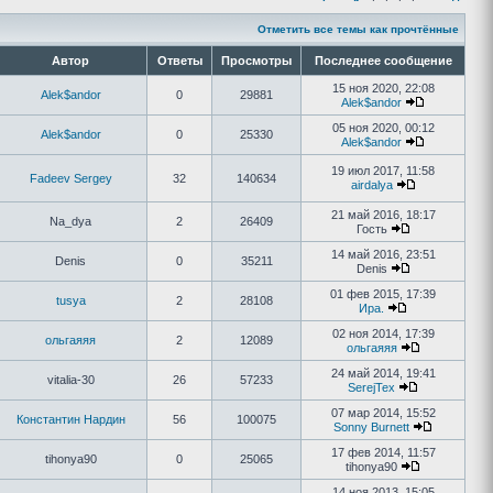
Отметить все темы как прочтённые
Автор
Ответы
Просмотры
Последнее сообщение
15 ноя 2020, 22:08
Alek$andor
0
29881
Alek$andor
05 ноя 2020, 00:12
Alek$andor
0
25330
Alek$andor
19 июл 2017, 11:58
Fadeev Sergey
32
140634
airdalya
21 май 2016, 18:17
Na_dya
2
26409
Гость
14 май 2016, 23:51
Denis
0
35211
Denis
01 фев 2015, 17:39
tusya
2
28108
Ира.
02 ноя 2014, 17:39
ольгаяяя
2
12089
ольгаяяя
24 май 2014, 19:41
vitalia-30
26
57233
SerejTex
07 мар 2014, 15:52
Константин Нардин
56
100075
Sonny Burnett
17 фев 2014, 11:57
tihonya90
0
25065
tihonya90
14 ноя 2013, 15:05