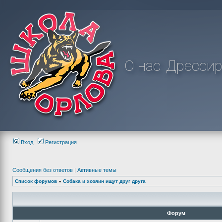
О нас
Дрессир
Вход
Регистрация
Сообщения без ответов
|
Активные темы
Список форумов
»
Собака и хозяин ищут друг друга
Форум