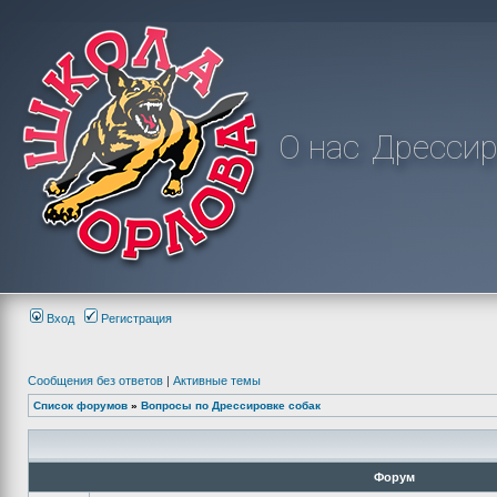
О нас
Дрессир
Вход
Регистрация
Сообщения без ответов
|
Активные темы
Список форумов
»
Вопросы по Дрессировке собак
Форум