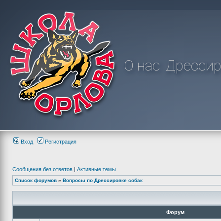
О нас
Дрессир
Вход
Регистрация
Сообщения без ответов
|
Активные темы
Список форумов
»
Вопросы по Дрессировке собак
Форум