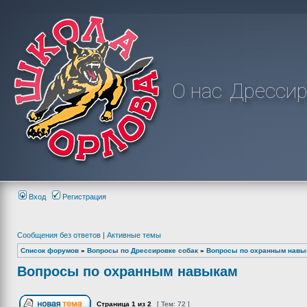
О нас
Дрессир
Вход
Регистрация
Сообщения без ответов
|
Активные темы
Список форумов
»
Вопросы по Дрессировке собак
»
Вопросы по охранным навы
Вопросы по охранным навыкам
Страница
1
из
2
[ Тем: 72 ]