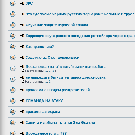
ЗКС
Что сделали с чёрным русским терьером? Больные и трусл
Обучение защите взрослой собаки
Коррекция неуверенного поведения ротвейлера через охран
Как правильно?
Задергала.. Стал декорашкой
Постановка хвата"в ногу"и защитная работа
[
На страницу:
1
,
2
,
3
]
не навредить бы - ситуативная дрессировка.
[
На страницу:
1
,
2
]
проблема с вводом раздражителей
КОМАНДА НА АТАКУ
прикольная охрана
Защита и добыча - статья Эда Фраули
Врождённое или ... ???