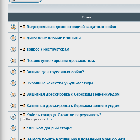
Темы
Видоеролики с демонстрацией защитных собак
Дизбаланс добычи и защиты
вопрос к инструкторам
Посоветуйте хороший дресскостюм.
Защита для трусливых собак?
Охранные качества у бульмастифа.
Защитная дрессировка с бернским зенненхундом
Защитная дрессировка с бернским зенненхундом
Кобель канарца. Стоит ли переучивать?
[
На страницу:
1
,
2
]
слишком добрый стафф
Не могу понять мотивацию в поведении моей собаки