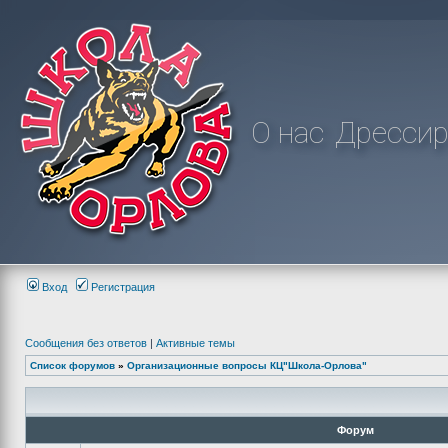
О нас
Дрессир
Вход
Регистрация
Сообщения без ответов
|
Активные темы
Список форумов
»
Организационные вопросы КЦ"Школа-Орлова"
Форум