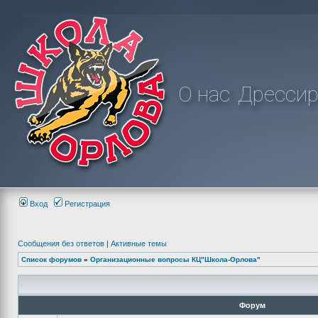
О нас
Дрессир
Вход
Регистрация
Сообщения без ответов
|
Активные темы
Список форумов
»
Организационные вопросы КЦ"Школа-Орлова"
Форум