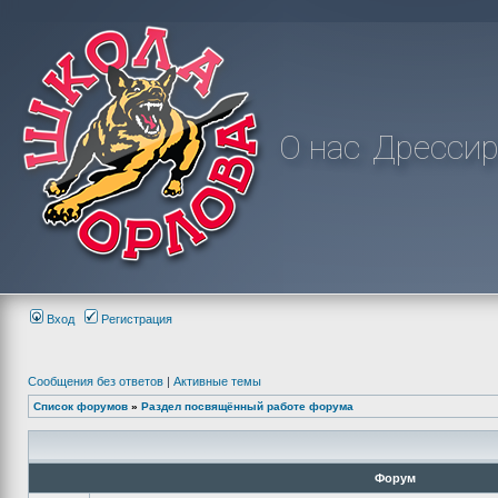
О нас
Дрессир
Вход
Регистрация
Сообщения без ответов
|
Активные темы
Список форумов
»
Раздел посвящённый работе форума
Форум