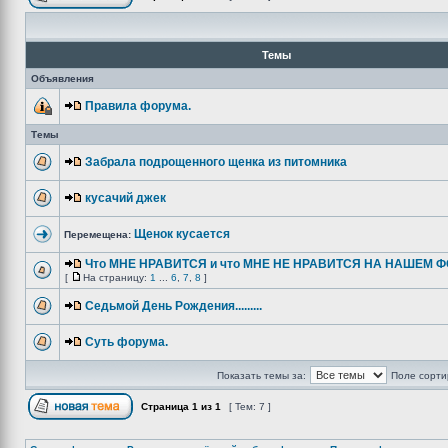
Темы
Объявления
Правила форума.
Темы
Забрала подрощенного щенка из питомника
кусачий джек
Щенок кусается
Перемещена:
Что МНЕ НРАВИТСЯ и что МНЕ НЕ НРАВИТСЯ НА НАШЕМ ФО
[
На страницу:
1
...
6
,
7
,
8
]
Седьмой День Рождения.........
Суть форума.
Показать темы за:
Поле сорти
Страница
1
из
1
[ Тем: 7 ]