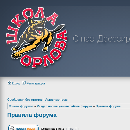
О нас
Дрессир
Вход
Регистрация
Сообщения без ответов
|
Активные темы
Список форумов
»
Раздел посвящённый работе форума
»
Правила форума
Правила форума
Страница
1
из
1
[ Тем: 7 ]