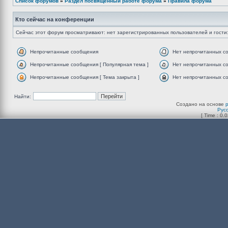
Список форумов
»
Раздел посвящённый работе форума
»
Правила форума
Кто сейчас на конференции
Сейчас этот форум просматривают: нет зарегистрированных пользователей и гости:
Непрочитанные сообщения
Нет непрочитанных с
Непрочитанные сообщения [ Популярная тема ]
Нет непрочитанных со
Непрочитанные сообщения [ Тема закрыта ]
Нет непрочитанных со
Найти:
Создано на основе
Рус
[ Time : 0.0