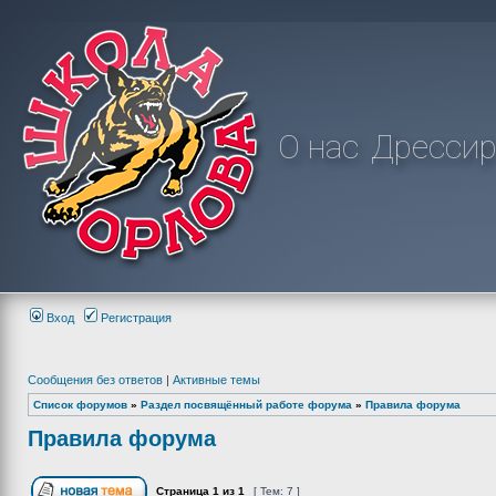
О нас
Дрессир
Вход
Регистрация
Сообщения без ответов
|
Активные темы
Список форумов
»
Раздел посвящённый работе форума
»
Правила форума
Правила форума
Страница
1
из
1
[ Тем: 7 ]