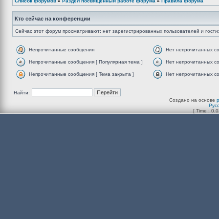
Список форумов
»
Раздел посвящённый работе форума
»
Правила форума
Кто сейчас на конференции
Сейчас этот форум просматривают: нет зарегистрированных пользователей и гости:
Непрочитанные сообщения
Нет непрочитанных с
Непрочитанные сообщения [ Популярная тема ]
Нет непрочитанных со
Непрочитанные сообщения [ Тема закрыта ]
Нет непрочитанных со
Найти:
Создано на основе
Рус
[ Time : 0.0