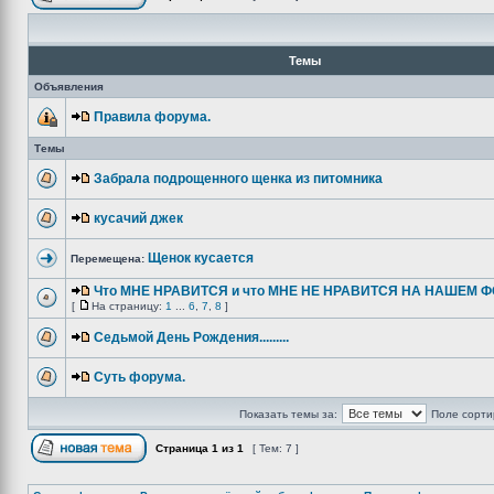
Темы
Объявления
Правила форума.
Темы
Забрала подрощенного щенка из питомника
кусачий джек
Щенок кусается
Перемещена:
Что МНЕ НРАВИТСЯ и что МНЕ НЕ НРАВИТСЯ НА НАШЕМ ФО
[
На страницу:
1
...
6
,
7
,
8
]
Седьмой День Рождения.........
Суть форума.
Показать темы за:
Поле сорти
Страница
1
из
1
[ Тем: 7 ]