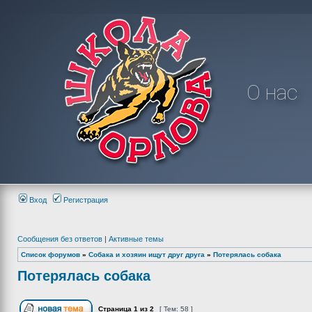
О нас
Вход
Регистрация
Сообщения без ответов
|
Активные темы
Список форумов
»
Собака и хозяин ищут друг друга
»
Потерялась собака
Потерялась собака
Страница
1
из
2
[ Тем: 58 ]