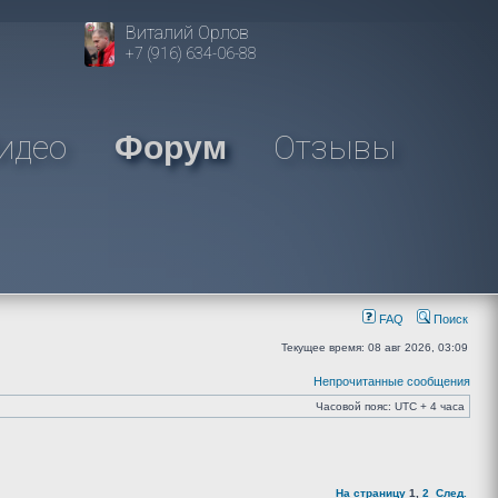
Виталий Орлов
+7 (916) 634-06-88
идео
Отзывы
Форум
FAQ
Поиск
Текущее время: 08 авг 2026, 03:09
Непрочитанные сообщения
Часовой пояс: UTC + 4 часа
На страницу
1
,
2
След.