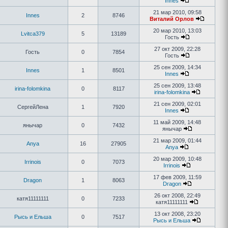
Innes
21 мар 2010, 09:58
Innes
2
8746
Виталий Орлов
20 мар 2010, 13:03
Lvitca379
5
13189
Гость
27 окт 2009, 22:28
Гость
0
7854
Гость
25 сен 2009, 14:34
Innes
1
8501
Innes
25 сен 2009, 13:48
irina-folomkina
0
8117
irina-folomkina
21 сен 2009, 02:01
СергейЛена
1
7920
Innes
11 май 2009, 14:48
янычар
0
7432
янычар
21 мар 2009, 01:44
Anya
16
27905
Anya
20 мар 2009, 10:48
Irrinois
0
7073
Irrinois
17 фев 2009, 11:59
Dragon
1
8063
Dragon
26 окт 2008, 22:49
катя11111111
0
7233
катя11111111
13 окт 2008, 23:20
Рысь и Ельша
0
7517
Рысь и Ельша