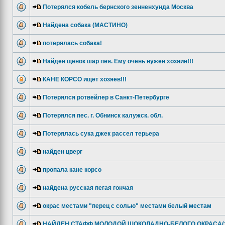
Потерялся кобель бернского зенненхунда Москва
Найдена собака (МАСТИНО)
потерялась собака!
Найден щенок шар пея. Ему очень нужен хозяин!!!
КАНЕ КОРСО ищет хозяев!!!
Потерялся ротвейлер в Санкт-Петербурге
Потерялся пес. г. Обнинск калужск. обл.
Потерялась сука джек рассел терьера
найден цверг
пропала кане корсо
найдена русская пегая гончая
окрас местами "перец с солью" местами белый местам
НАЙДЕН СТАФФ МОЛОДОЙ ШОКОЛАДНО-БЕЛОГО ОКРАСА(те