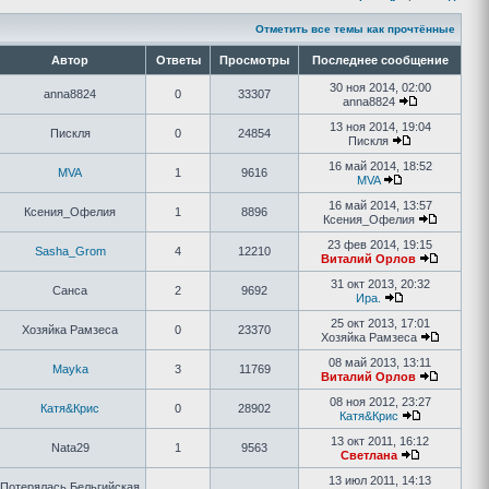
Отметить все темы как прочтённые
Автор
Ответы
Просмотры
Последнее сообщение
30 ноя 2014, 02:00
anna8824
0
33307
anna8824
13 ноя 2014, 19:04
Пискля
0
24854
Пискля
16 май 2014, 18:52
MVA
1
9616
MVA
16 май 2014, 13:57
Ксения_Офелия
1
8896
Ксения_Офелия
23 фев 2014, 19:15
Sasha_Grom
4
12210
Виталий Орлов
31 окт 2013, 20:32
Санса
2
9692
Ира.
25 окт 2013, 17:01
Хозяйка Рамзеса
0
23370
Хозяйка Рамзеса
08 май 2013, 13:11
Mayka
3
11769
Виталий Орлов
08 ноя 2012, 23:27
Катя&Крис
0
28902
Катя&Крис
13 окт 2011, 16:12
Nata29
1
9563
Светлана
13 июл 2011, 14:13
Потерялась Бельгийская