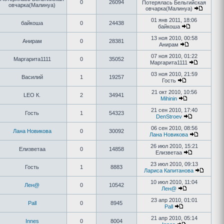
0
26094
Потерялась Бельгийская
овчарка(Малинуа)
овчарка(Малинуа)
01 янв 2011, 18:06
байкоша
0
24438
байкоша
13 ноя 2010, 00:58
Анирам
0
28381
Анирам
07 ноя 2010, 01:22
Маргарита1111
0
35052
Маргарита1111
03 ноя 2010, 21:59
Василий
1
19257
Гость
21 окт 2010, 10:56
LEO К.
2
34941
Mihinin
21 сен 2010, 17:40
Гость
1
54323
DenStroev
06 сен 2010, 08:56
Лана Новикова
0
30092
Лана Новикова
26 июл 2010, 15:21
Елизветаа
0
14858
Елизветаа
23 июл 2010, 09:13
Гость
1
8883
Лариса Капитанова
10 июл 2010, 11:04
Лен@
0
10542
Лен@
23 апр 2010, 01:01
Pall
0
8945
Pall
21 апр 2010, 05:14
Innes
0
8004