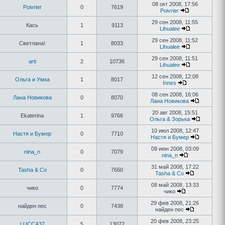
08 окт 2008, 17:56
Poivrier
0
7619
Poivrier
29 сен 2008, 11:55
Кась
1
9113
Lihualee
29 сен 2008, 11:52
Светлана!
1
8033
Lihualee
29 сен 2008, 11:51
arti
2
10736
Lihualee
12 сен 2008, 12:08
Ольга и Умка
1
8017
Innes
08 сен 2008, 16:06
Лана Новикова
0
8070
Лана Новикова
20 авг 2008, 15:51
Ekaterina
1
9766
Ольга & Зорька
10 июл 2008, 12:47
Настя и Бумер
0
7710
Настя и Бумер
09 июн 2008, 03:09
nina_n
0
7079
nina_n
31 май 2008, 17:22
Tasha & Co
0
7660
Tasha & Co
08 май 2008, 13:33
чико
0
7774
чико
29 фев 2008, 21:26
найден пес
0
7438
найден пес
20 фев 2008, 23:25
LUCCA37
5
13072