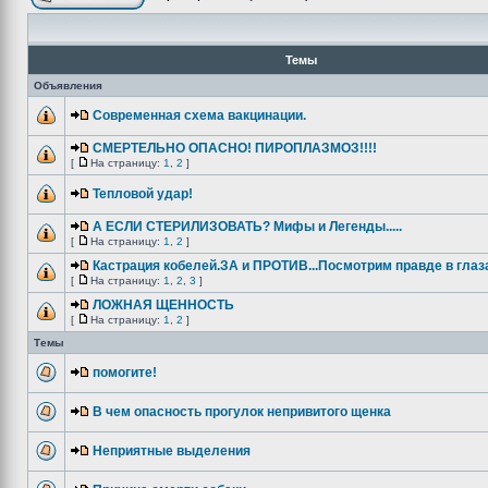
Темы
Объявления
Современная схема вакцинации.
СМЕРТЕЛЬНО ОПАСНО! ПИРОПЛАЗМОЗ!!!!
[
На страницу:
1
,
2
]
Тепловой удар!
А ЕСЛИ СТЕРИЛИЗОВАТЬ? Мифы и Легенды.....
[
На страницу:
1
,
2
]
Кастрация кобелей.ЗА и ПРОТИВ...Посмотрим правде в глаза
[
На страницу:
1
,
2
,
3
]
ЛОЖНАЯ ЩЕННОСТЬ
[
На страницу:
1
,
2
]
Темы
помогите!
В чем опасность прогулок непривитого щенка
Неприятные выделения