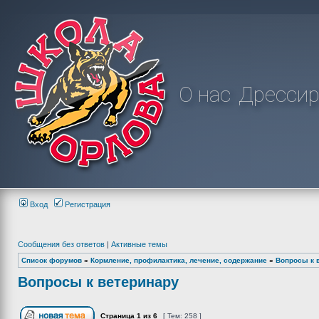
О нас
Дрессир
Вход
Регистрация
Сообщения без ответов
|
Активные темы
Список форумов
»
Кормление, профилактика, лечение, содержание
»
Вопросы к 
Вопросы к ветеринару
Страница
1
из
6
[ Тем: 258 ]