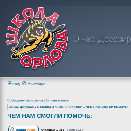
О нас
Дрессир
Вход
Регистрация
Сообщения без ответов
|
Активные темы
Список форумов
»
ОТЗЫВЫ О "ШКОЛЕ-ОРЛОВА"
»
ЧЕМ НАМ СМОГЛИ ПОМОЧЬ:
ЧЕМ НАМ СМОГЛИ ПОМОЧЬ:
Страница
1
из
8
[ Тем: 392 ]