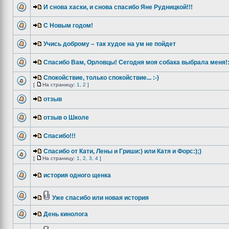
И снова хаски, и снова спасибо Яне Рудницкой!!!
С Новым годом!
Учись доброму – так худое на ум не пойдет
Спасибо Вам, Орловцы! Сегодня моя собака выбрала меня!:
Спокойствие, только спокойствие... :-)
[
На страницу:
1
,
2
]
отзыв
отзыв о Школе
Спасибо!!!
Спасибо от Кати, Лены и Гриши:) или Катя и Форс:);)
[
На страницу:
1
,
2
,
3
,
4
]
история одного щенка
Уже спасибо или новая история
День кинолога