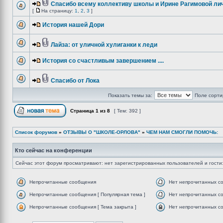
Спасибо всему коллективу школы и Ирине Рагимовой лич
[
На страницу:
1
,
2
,
3
]
История нашей Дори
Лайза: от уличной хулиганки к леди
История со счастливым завершением ....
Спасибо от Лока
Показать темы за:
Поле сорти
Страница
1
из
8
[ Тем: 392 ]
Список форумов
»
ОТЗЫВЫ О "ШКОЛЕ-ОРЛОВА"
»
ЧЕМ НАМ СМОГЛИ ПОМОЧЬ:
Кто сейчас на конференции
Сейчас этот форум просматривают: нет зарегистрированных пользователей и гости:
Непрочитанные сообщения
Нет непрочитанных с
Непрочитанные сообщения [ Популярная тема ]
Нет непрочитанных со
Непрочитанные сообщения [ Тема закрыта ]
Нет непрочитанных со