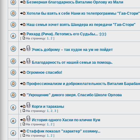
Безмерная благодарнось Виталию Орлову из Мали
Хотели бы взять к себе Нани из телепрограммы "Гав-Стори"
Наш семья хочет взять Шандера из передачи "Гав-Стори"
Рихард (Ричи). Летопись его Судьбы... :):):)
[
На страницу:
1
,
2
]
Учись доброму – так худое на ум не пойдет
Благодарность от нашей семьи за помощь.
Огромное спасибо!
Профессионализм и доброжелательность Виталия Бараба
"Укрощение" дикого зверя. Спасибо Школе Орлова
Корги и тараканы
[
На страницу:
1
,
2
,
3
]
История одного Хаски по кличке Кум
[
На страницу:
1
,
2
]
Стаффик показал "характер" хозяину...
[
На страницу:
1
,
2
]