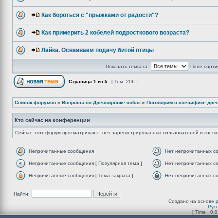
Как бороться с "прыжками от радости"?
Как примерить 2 кобелей подросткового возраста?
Лайка. Осваиваем подачу битой птицы
Показать темы за:
Поле сорти
Страница
1
из
5
[ Тем: 206 ]
Список форумов
»
Вопросы по Дрессировке собак
»
Поговорим о специфике дре
Кто сейчас на конференции
Сейчас этот форум просматривают: нет зарегистрированных пользователей и гости:
Непрочитанные сообщения
Нет непрочитанных с
Непрочитанные сообщения [ Популярная тема ]
Нет непрочитанных со
Непрочитанные сообщения [ Тема закрыта ]
Нет непрочитанных со
Найти:
Создано на основе
Рус
[ Time : 0.0