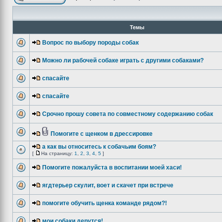
Темы
Вопрос по выбору породы собак
Можно ли рабочей собаке играть с другими собаками?
спасайте
спасайте
Срочно прошу совета по совместному содержанию собак
Помогите с щенком в дрессировке
а как вы относитесь к собачьим боям?
[
На страницу:
1
,
2
,
3
,
4
,
5
]
Помогите пожалуйста в воспитании моей хаси!
ягдтерьер скулит, воет и скачет при встрече
помогите обучить щенка команде рядом?!
мои собаки дерутся!