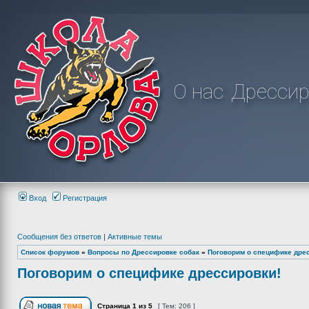
О нас
Дрессир
Вход
Регистрация
Сообщения без ответов
|
Активные темы
Список форумов
»
Вопросы по Дрессировке собак
»
Поговорим о специфике дре
Поговорим о специфике дрессировки!
Страница
1
из
5
[ Тем: 206 ]