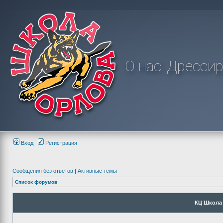
О нас
Дрессир
Вход
Регистрация
Сообщения без ответов
|
Активные темы
Список форумов
КЦ Школа