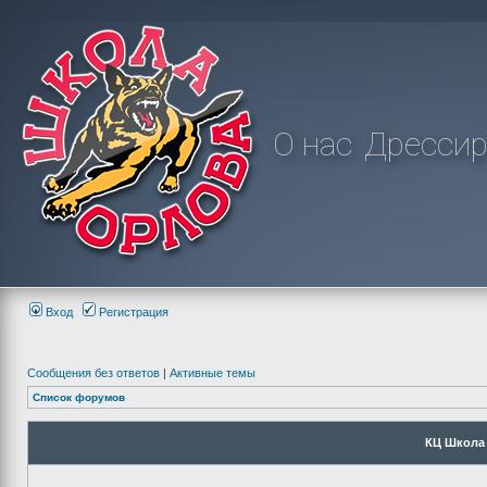
О нас
Дрессир
Вход
Регистрация
Сообщения без ответов
|
Активные темы
Список форумов
КЦ Школа