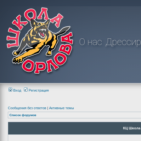
О нас
Дрессир
Вход
Регистрация
Сообщения без ответов
|
Активные темы
Список форумов
КЦ Школа