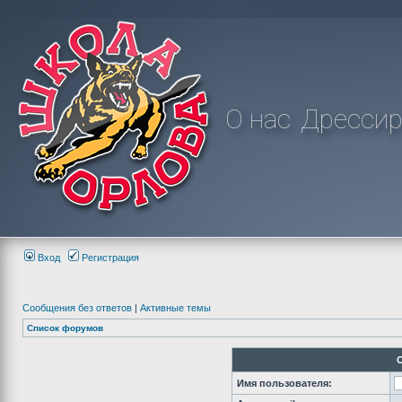
О нас
Дрессир
Вход
Регистрация
Сообщения без ответов
|
Активные темы
Список форумов
Имя пользователя: