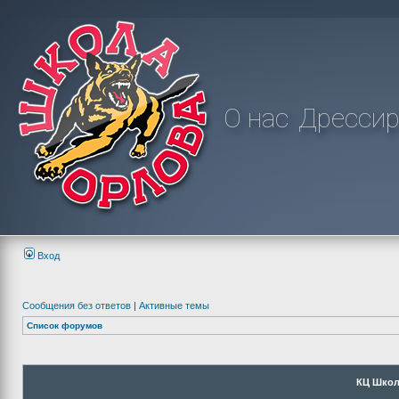
О нас
Дрессир
Вход
Сообщения без ответов
|
Активные темы
Список форумов
КЦ Школ