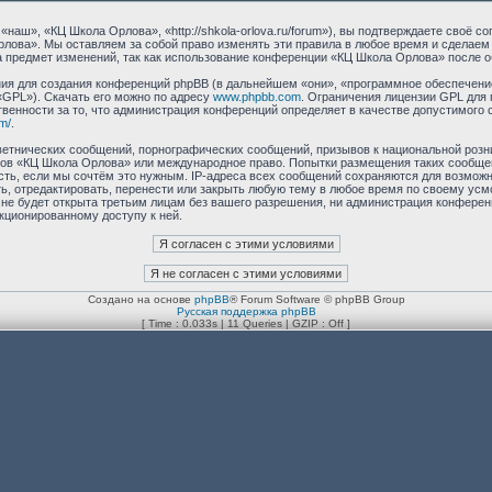
аш», «КЦ Школа Орлова», «http://shkola-orlova.ru/forum»), вы подтверждаете своё с
лова». Мы оставляем за собой право изменять эти правила в любое время и сделаем 
 предмет изменений, так как использование конференции «КЦ Школа Орлова» после о
я для создания конференций phpBB (в дальнейшем «они», «программное обеспечение
«GPL»). Скачать его можно по адресу
www.phpbb.com
. Ограничения лицензии GPL для 
венности за то, что администрация конференций определяет в качестве допустимого 
m/
.
етнических сообщений, порнографических сообщений, призывов к национальной розн
умов «КЦ Школа Орлова» или международное право. Попытки размещения таких сообщ
сть, если мы сочтём это нужным. IP-адреса всех сообщений сохраняются для возможно
 отредактировать, перенести или закрыть любую тему в любое время по своему усмот
 не будет открыта третьим лицам без вашего разрешения, ни администрация конфере
нкционированному доступу к ней.
Создано на основе
phpBB
® Forum Software © phpBB Group
Русская поддержка phpBB
[ Time : 0.033s | 11 Queries | GZIP : Off ]