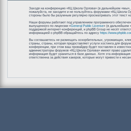
Заходя на конференцию «КЦ Школа Орлова» (в дальнейшем «мы», «н
пожалуйста, не заходите и не пользуйтесь форумами «КЦ Школа Ор
стороны было бы разумным регулярно просматривать этот текст на
Наши форумы работают под управлением программного обеспечени
выпущенного по лицензии «
General Public License
» (в дальнейшем 
поддержкой интернет-конференций, и phpBB Group не несёт ответст
информацией о phpBB обращайтесь по адресу
https://www.phpbb.co
Вы соглашаетесь не размещать оскорбительных, угрожающих, клев
страны, страны, которая предоставляет услуги хостинга для фор
конференции, при этом ваш провайдер будет поставлен в известно
администраторы форумов «КЦ Школа Орлова» имеют право удалить,
информация будет храниться в базе данных. Хотя эта информация
ответственна за действия хакеров, которые могут привести к неса