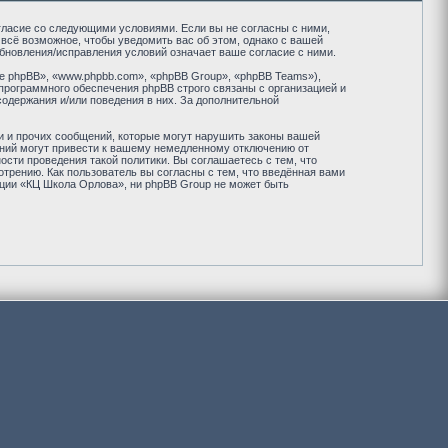
огласие со следующими условиями. Если вы не согласны с ними,
всё возможное, чтобы уведомить вас об этом, однако с вашей
бновления/исправления условий означает ваше согласие с ними.
 phpBB», «www.phpbb.com», «phpBB Group», «phpBB Teams»),
программного обеспечения phpBB строго связаны с организацией и
содержания и/или поведения в них. За дополнительной
и и прочих сообщений, которые могут нарушить законы вашей
ений могут привести к вашему немедленному отключению от
сти проведения такой политики. Вы соглашаетесь с тем, что
рению. Как пользователь вы согласны с тем, что введённая вами
нции «КЦ Школа Орлова», ни phpBB Group не может быть