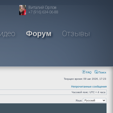
Виталий Орлов
+7 (916) 634-06-88
идео
Отзывы
Форум
FAQ
Поиск
Текущее время: 09 авг 2026, 17:23
Непрочитанные сообщения
Часовой пояс: UTC + 4 часа
Язык: