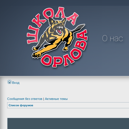
О нас
Вход
Сообщения без ответов
|
Активные темы
Список форумов