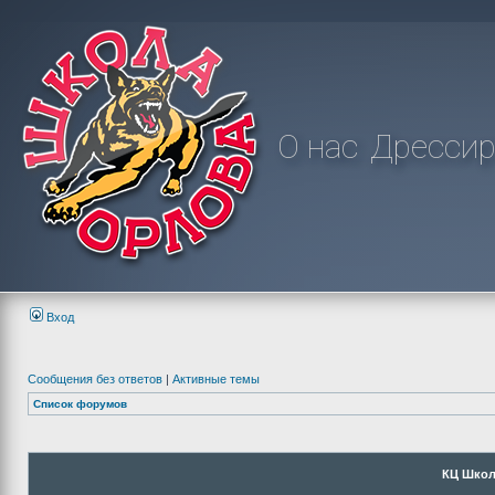
О нас
Дрессир
Вход
Сообщения без ответов
|
Активные темы
Список форумов
КЦ Школ