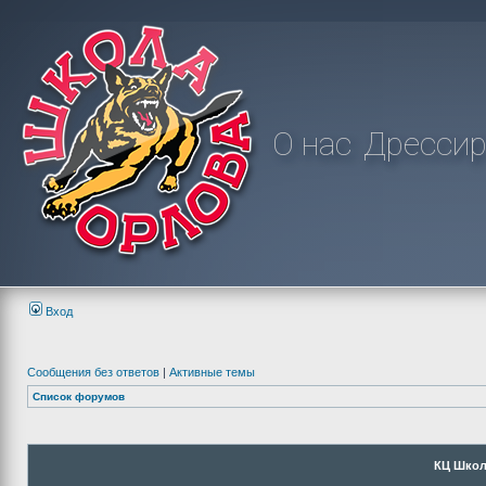
О нас
Дрессир
Вход
Сообщения без ответов
|
Активные темы
Список форумов
КЦ Школ